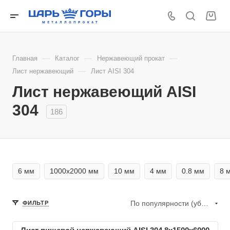
—
—
—
Главная
Каталог
Нержавеющий прокат
—
Лист нержавеющий
Лист AISI 304
Лист нержавеющий AISI
304
186
6 мм
1000х2000 мм
10 мм
4 мм
0.8 мм
8 
По популярности (убывание)
ФИЛЬТР