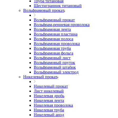
Труба титановая
Шестигранник титановый
Вольфрамовый прокат
Вольфрамовый прокат
Вольфрам-рениевая проволока
Вольфрамовая лента
Вольфрамовая пластина
Вольфрамовая полоса
Вольфрамовая проволока
Вольфрамовая труба
Вольфрамовая фольга
Вольфрамовый лист
Вольфрамовый пруток
Вольфрамовый штабик
Вольфрамовый электрод
Никелевый прокат
Никелевый прокат
Лист никелевый
Никелевая дробь
Никелевая лента
Никелевая проволока
Никелевая труба
Никелевый анод