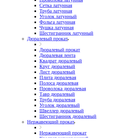
Сетка латунная
Труба латунная
Уголок латунный
Фольга латунная
Чушка латунная
Шестигранник латунный
Дюралевый прокат
Дюралевый прокат
Дюралевая лента
Квадрат дюралевый
Круг дюралевый
Лист дюралевый
Плита дюралевая
Полоса дюралевая
Проволока дюралевая
Тавр дюралевый
Труба дюралевая
Уголок дюралевый
Швеллер дюралевый
Шестигранник дюралевый
Нержавеющий прокат
Нержавеющий прокат