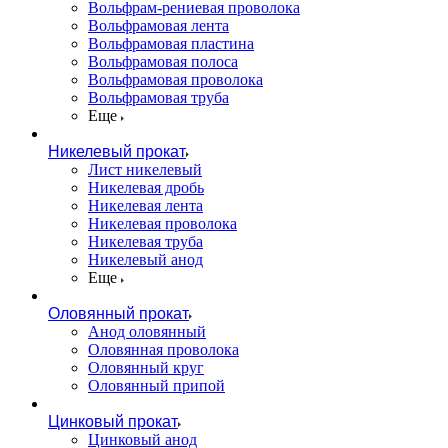
Вольфрам-рениевая проволока
Вольфрамовая лента
Вольфрамовая пластина
Вольфрамовая полоса
Вольфрамовая проволока
Вольфрамовая труба
Еще
Никелевый прокат
Лист никелевый
Никелевая дробь
Никелевая лента
Никелевая проволока
Никелевая труба
Никелевый анод
Еще
Оловянный прокат
Анод оловянный
Оловянная проволока
Оловянный круг
Оловянный припой
Цинковый прокат
Цинковый анод