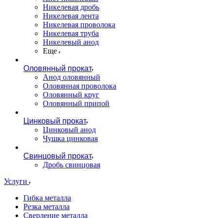
Никелевая дробь
Никелевая лента
Никелевая проволока
Никелевая труба
Никелевый анод
Еще
Оловянный прокат
Анод оловянный
Оловянная проволока
Оловянный круг
Оловянный припой
Цинковый прокат
Цинковый анод
Чушка цинковая
Свинцовый прокат
Дробь свинцовая
Услуги
Гибка металла
Резка металла
Сверление металла