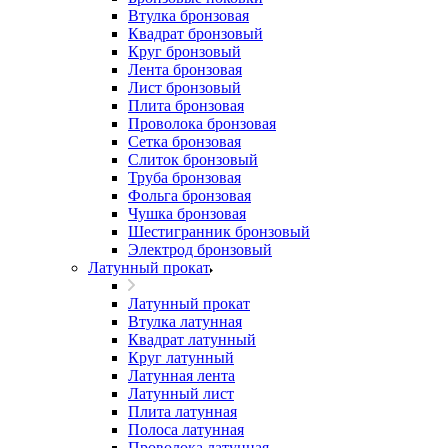
Втулка бронзовая
Квадрат бронзовый
Круг бронзовый
Лента бронзовая
Лист бронзовый
Плита бронзовая
Проволока бронзовая
Сетка бронзовая
Слиток бронзовый
Труба бронзовая
Фольга бронзовая
Чушка бронзовая
Шестигранник бронзовый
Электрод бронзовый
Латунный прокат
Латунный прокат
Втулка латунная
Квадрат латунный
Круг латунный
Латунная лента
Латунный лист
Плита латунная
Полоса латунная
Проволока латунная