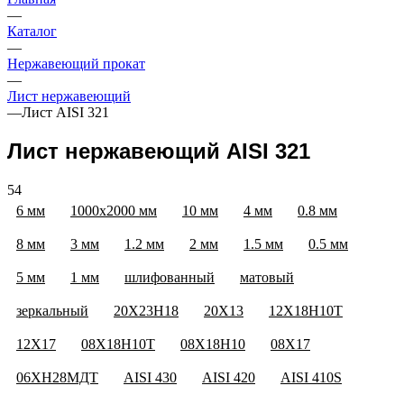
—
Каталог
—
Нержавеющий прокат
—
Лист нержавеющий
—
Лист AISI 321
Лист нержавеющий AISI 321
54
6 мм
1000х2000 мм
10 мм
4 мм
0.8 мм
8 мм
3 мм
1.2 мм
2 мм
1.5 мм
0.5 мм
5 мм
1 мм
шлифованный
матовый
зеркальный
20Х23Н18
20Х13
12Х18Н10Т
12Х17
08Х18Н10Т
08Х18Н10
08Х17
06ХН28МДТ
AISI 430
AISI 420
AISI 410S