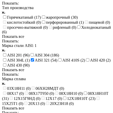
Показать:
Тип производства
Горячекатаный (
17
)
жаропрочный (
30
)
кислотостойкий (
0
)
перфорированный (
1
)
пищевой (
0
)
просечно-вытяжной (
0
)
рифленый (
0
)
Холоднокатаный
(
6
)
Показать все
Показать:
Марка стали AISI
: 1
AISI 201 (
96
)
AISI 304 (
186
)
AISI 304L (
1
)
AISI 321 (
54
)
AISI 410S (
2
)
AISI 420 (
2
)
AISI 430 (
90
)
Показать все
Показать:
Марка сплава
03Х18Н11 (
0
)
06ХН28МДТ (
0
)
08Х17 (
0
)
08Х17Т950 (
0
)
08Х18Н10 (
0
)
08Х18Н10Т
(
31
)
12Х15Г9НД (
0
)
12Х17 (
0
)
12Х18Н10Т (
23
)
15Х25Т1 (
0
)
20Х13 (
0
)
20Х23Н18 (
0
)
Показать все
Показать: