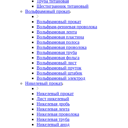
Труба титановая
Шестигранник титановый
Вольфрамовый прокат
Вольфрамовый прокат
Вольфрам-рениевая проволока
Вольфрамовая лента
Вольфрамовая пластина
Вольфрамовая полоса
Вольфрамовая проволока
Вольфрамовая труба
Вольфрамовая фольга
Вольфрамовый лист
Вольфрамовый пруток
Вольфрамовый штабик
Вольфрамовый электрод
Никелевый прокат
Никелевый прокат
Лист никелевый
Никелевая дробь
Никелевая лента
Никелевая проволока
Никелевая труба
Никелевый анод