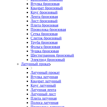
Втулка бронзовая
Квадрат бронзовый
Круг бронзовый
Лента бронзовая
Лист бронзовый
Плита бронзовая
Проволока бронзовая
Сетка бронзовая
Слиток бронзовый
Труба бронзовая
Фольга бронзовая
Чушка бронзовая
Шестигранник бронзовый
Электрод бронзовый
Латунный прокат
Латунный прокат
Втулка латунная
Квадрат латунный
Круг латунный
Латунная лента
Латунный лист
Плита латунная
Полоса латунная
Проволока латунная