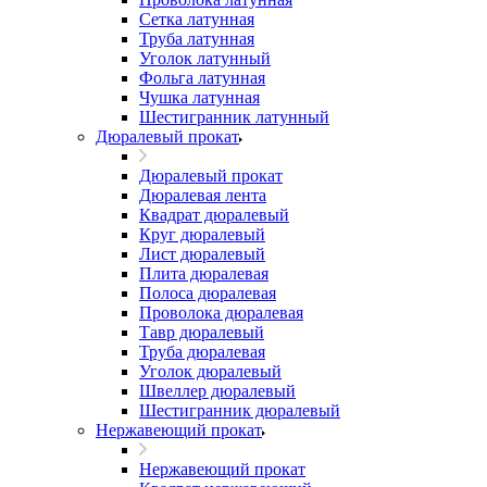
Сетка латунная
Труба латунная
Уголок латунный
Фольга латунная
Чушка латунная
Шестигранник латунный
Дюралевый прокат
Дюралевый прокат
Дюралевая лента
Квадрат дюралевый
Круг дюралевый
Лист дюралевый
Плита дюралевая
Полоса дюралевая
Проволока дюралевая
Тавр дюралевый
Труба дюралевая
Уголок дюралевый
Швеллер дюралевый
Шестигранник дюралевый
Нержавеющий прокат
Нержавеющий прокат