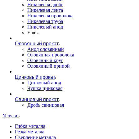
Никелевая дробь
Никелевая лента
Никелевая проволока
Никелевая труба
Никелевый анод
Еще
Оловянный прокат
Анод оловянный
Оловянная проволока
Оловянный круг
Оловянный припой
Цинковый прокат
Цинковый анод
Чушка цинковая
Свинцовый прокат
Дробь свинцовая
Услуги
Гибка металла
Резка металла
Сверление металла