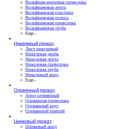
Вольфрам-рениевая проволока
Вольфрамовая лента
Вольфрамовая пластина
Вольфрамовая полоса
Вольфрамовая проволока
Вольфрамовая труба
Еще
Никелевый прокат
Лист никелевый
Никелевая дробь
Никелевая лента
Никелевая проволока
Никелевая труба
Никелевый анод
Еще
Оловянный прокат
Анод оловянный
Оловянная проволока
Оловянный круг
Оловянный припой
Цинковый прокат
Цинковый анод