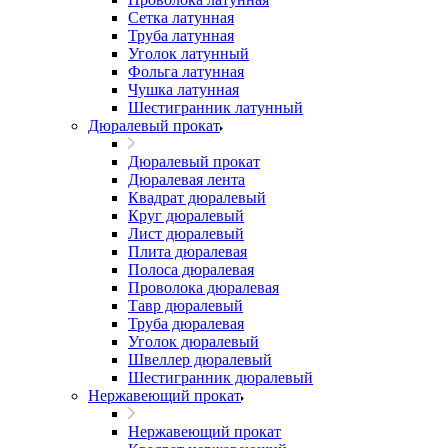
Сетка латунная
Труба латунная
Уголок латунный
Фольга латунная
Чушка латунная
Шестигранник латунный
Дюралевый прокат
Дюралевый прокат
Дюралевая лента
Квадрат дюралевый
Круг дюралевый
Лист дюралевый
Плита дюралевая
Полоса дюралевая
Проволока дюралевая
Тавр дюралевый
Труба дюралевая
Уголок дюралевый
Швеллер дюралевый
Шестигранник дюралевый
Нержавеющий прокат
Нержавеющий прокат