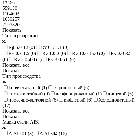
13566
559130
1104693
1650257
2195820
Показать:
Тип перфорации
Rg 5.0-12 (
0
)
Rv 0.5-1.1 (
0
)
Rv 0.8-1.5 (
0
)
Rv 1.0-2 (
0
)
Rv 10.0-15.0 (
0
)
Rv 2.0-3.5
(
0
)
Rv 2.0-4.0 (
1
)
Rv 3.0-5.0 (
0
)
Показать все
Показать:
Тип производства
Горячекатаный (
1
)
жаропрочный (
6
)
кислотостойкий (
0
)
перфорированный (
1
)
пищевой (
6
)
просечно-вытяжной (
6
)
рифленый (
6
)
Холоднокатаный
(
17
)
Показать все
Показать:
Марка стали AISI
AISI 201 (
8
)
AISI 304 (
16
)