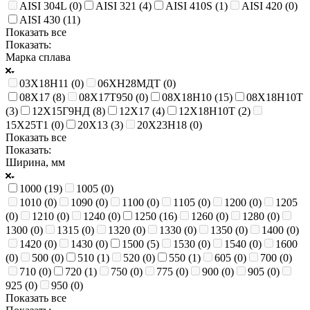
AISI 304L (
0
)
AISI 321 (
4
)
AISI 410S (
1
)
AISI 420 (
0
)
AISI 430 (
11
)
Показать все
Показать:
Марка сплава
03Х18Н11 (
0
)
06ХН28МДТ (
0
)
08Х17 (
8
)
08Х17Т950 (
0
)
08Х18Н10 (
15
)
08Х18Н10Т
(
3
)
12Х15Г9НД (
8
)
12Х17 (
4
)
12Х18Н10Т (
2
)
15Х25Т1 (
0
)
20Х13 (
3
)
20Х23Н18 (
0
)
Показать все
Показать:
Ширина, мм
1000 (
19
)
1005 (
0
)
1010 (
0
)
1090 (
0
)
1100 (
0
)
1105 (
0
)
1200 (
0
)
1205
(
0
)
1210 (
0
)
1240 (
0
)
1250 (
16
)
1260 (
0
)
1280 (
0
)
1300 (
0
)
1315 (
0
)
1320 (
0
)
1330 (
0
)
1350 (
0
)
1400 (
0
)
1420 (
0
)
1430 (
0
)
1500 (
5
)
1530 (
0
)
1540 (
0
)
1600
(
0
)
500 (
0
)
510 (
1
)
520 (
0
)
550 (
1
)
605 (
0
)
700 (
0
)
710 (
0
)
720 (
1
)
750 (
0
)
775 (
0
)
900 (
0
)
905 (
0
)
925 (
0
)
950 (
0
)
Показать все