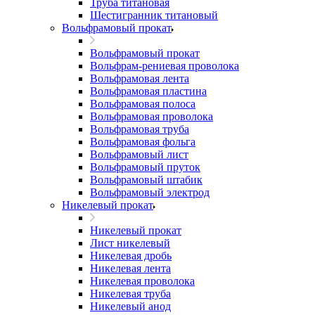
Труба титановая
Шестигранник титановый
Вольфрамовый прокат
Вольфрамовый прокат
Вольфрам-рениевая проволока
Вольфрамовая лента
Вольфрамовая пластина
Вольфрамовая полоса
Вольфрамовая проволока
Вольфрамовая труба
Вольфрамовая фольга
Вольфрамовый лист
Вольфрамовый пруток
Вольфрамовый штабик
Вольфрамовый электрод
Никелевый прокат
Никелевый прокат
Лист никелевый
Никелевая дробь
Никелевая лента
Никелевая проволока
Никелевая труба
Никелевый анод