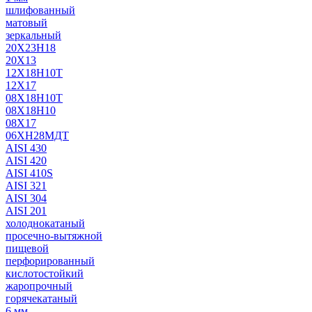
шлифованный
матовый
зеркальный
20Х23Н18
20Х13
12Х18Н10Т
12Х17
08Х18Н10Т
08Х18Н10
08Х17
06ХН28МДТ
AISI 430
AISI 420
AISI 410S
AISI 321
AISI 304
AISI 201
холоднокатаный
просечно-вытяжной
пищевой
перфорированный
кислотостойкий
жаропрочный
горячекатаный
6 мм