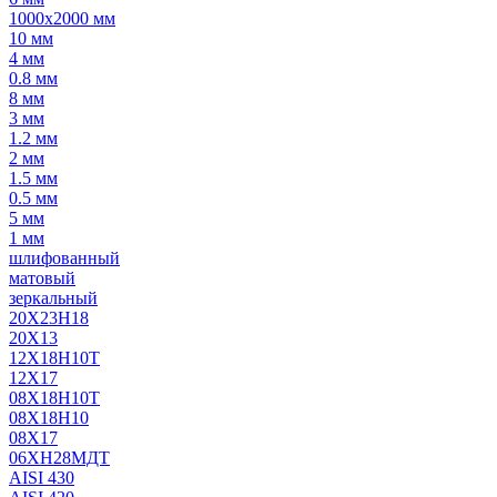
1000х2000 мм
10 мм
4 мм
0.8 мм
8 мм
3 мм
1.2 мм
2 мм
1.5 мм
0.5 мм
5 мм
1 мм
шлифованный
матовый
зеркальный
20Х23Н18
20Х13
12Х18Н10Т
12Х17
08Х18Н10Т
08Х18Н10
08Х17
06ХН28МДТ
AISI 430