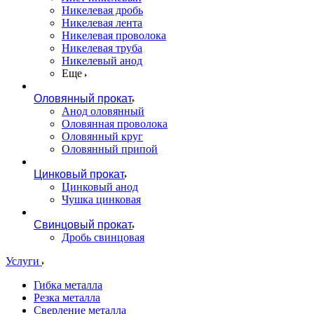
Никелевая дробь
Никелевая лента
Никелевая проволока
Никелевая труба
Никелевый анод
Еще
Оловянный прокат
Анод оловянный
Оловянная проволока
Оловянный круг
Оловянный припой
Цинковый прокат
Цинковый анод
Чушка цинковая
Свинцовый прокат
Дробь свинцовая
Услуги
Гибка металла
Резка металла
Сверление металла