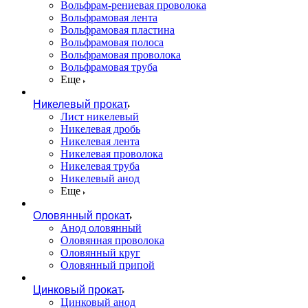
Вольфрам-рениевая проволока
Вольфрамовая лента
Вольфрамовая пластина
Вольфрамовая полоса
Вольфрамовая проволока
Вольфрамовая труба
Еще
Никелевый прокат
Лист никелевый
Никелевая дробь
Никелевая лента
Никелевая проволока
Никелевая труба
Никелевый анод
Еще
Оловянный прокат
Анод оловянный
Оловянная проволока
Оловянный круг
Оловянный припой
Цинковый прокат
Цинковый анод