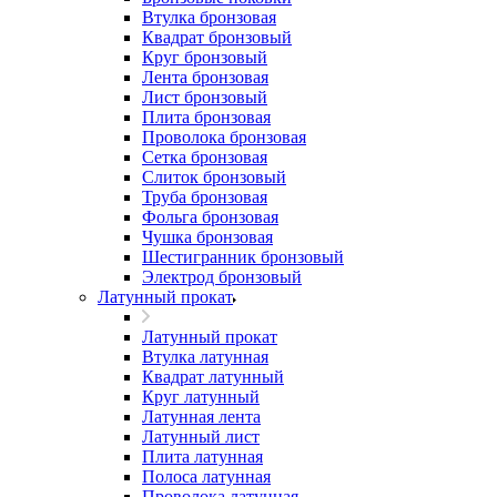
Втулка бронзовая
Квадрат бронзовый
Круг бронзовый
Лента бронзовая
Лист бронзовый
Плита бронзовая
Проволока бронзовая
Сетка бронзовая
Слиток бронзовый
Труба бронзовая
Фольга бронзовая
Чушка бронзовая
Шестигранник бронзовый
Электрод бронзовый
Латунный прокат
Латунный прокат
Втулка латунная
Квадрат латунный
Круг латунный
Латунная лента
Латунный лист
Плита латунная
Полоса латунная
Проволока латунная