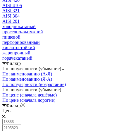
AISI 420
AISI 410S
AISI 321
AISI 304
AISI 201
холоднокатаный
просечно-вытяжной
пищевой
перфорированный
кислотостойкий
жаропрочный
горячекатаный
Фильтр
По популярности (убывание)
По наименованию (А-Я)
По наименованию (Я-А)
По популярности (возрастание)
По популярности (убывание)
По цене (сначала дешёвые)
По цене (сначала дорогие)
Фильтр
Цена