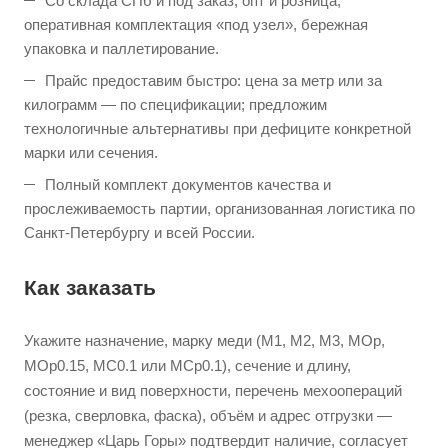
Со склада СПб и под заказ, опт и розница;
оперативная комплектация «под узел», бережная
упаковка и паллетирование.
Прайс предоставим быстро: цена за метр или за
килограмм — по спецификации; предложим
технологичные альтернативы при дефиците конкретной
марки или сечения.
Полный комплект документов качества и
прослеживаемость партии, организованная логистика по
Санкт-Петербургу и всей России.
Как заказать
Укажите назначение, марку меди (M1, M2, M3, МОр,
МОр0.15, МС0.1 или МСр0.1), сечение и длину,
состояние и вид поверхности, перечень мехоопераций
(резка, сверловка, фаска), объём и адрес отгрузки —
менеджер «Царь Горы» подтвердит наличие, согласует