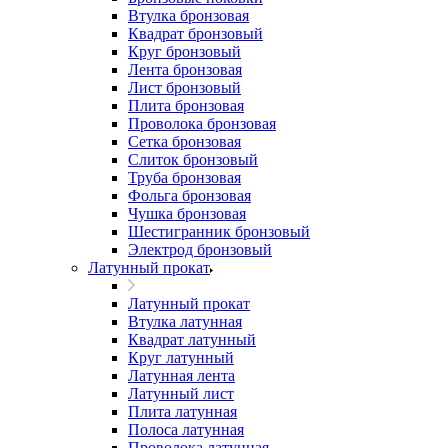
Втулка бронзовая
Квадрат бронзовый
Круг бронзовый
Лента бронзовая
Лист бронзовый
Плита бронзовая
Проволока бронзовая
Сетка бронзовая
Слиток бронзовый
Труба бронзовая
Фольга бронзовая
Чушка бронзовая
Шестигранник бронзовый
Электрод бронзовый
Латунный прокат
Латунный прокат
Втулка латунная
Квадрат латунный
Круг латунный
Латунная лента
Латунный лист
Плита латунная
Полоса латунная
Проволока латунная