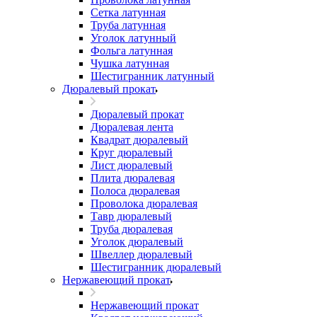
Сетка латунная
Труба латунная
Уголок латунный
Фольга латунная
Чушка латунная
Шестигранник латунный
Дюралевый прокат
Дюралевый прокат
Дюралевая лента
Квадрат дюралевый
Круг дюралевый
Лист дюралевый
Плита дюралевая
Полоса дюралевая
Проволока дюралевая
Тавр дюралевый
Труба дюралевая
Уголок дюралевый
Швеллер дюралевый
Шестигранник дюралевый
Нержавеющий прокат
Нержавеющий прокат