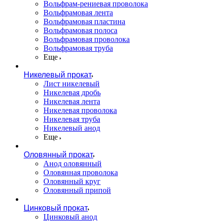
Вольфрам-рениевая проволока
Вольфрамовая лента
Вольфрамовая пластина
Вольфрамовая полоса
Вольфрамовая проволока
Вольфрамовая труба
Еще
Никелевый прокат
Лист никелевый
Никелевая дробь
Никелевая лента
Никелевая проволока
Никелевая труба
Никелевый анод
Еще
Оловянный прокат
Анод оловянный
Оловянная проволока
Оловянный круг
Оловянный припой
Цинковый прокат
Цинковый анод