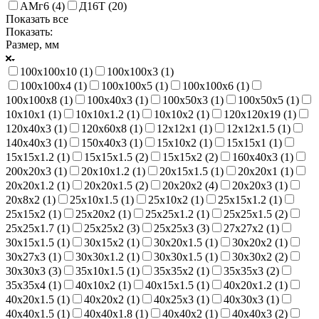
АМг6 (
4
)
Д16Т (
20
)
Показать все
Показать:
Размер, мм
100х100х10 (
1
)
100х100х3 (
1
)
100х100х4 (
1
)
100х100х5 (
1
)
100х100х6 (
1
)
100х100х8 (
1
)
100х40х3 (
1
)
100х50х3 (
1
)
100х50х5 (
1
)
10х10х1 (
1
)
10х10х1.2 (
1
)
10х10х2 (
1
)
120х120х19 (
1
)
120х40х3 (
1
)
120х60х8 (
1
)
12х12х1 (
1
)
12х12х1.5 (
1
)
140х40х3 (
1
)
150х40х3 (
1
)
15х10х2 (
1
)
15х15х1 (
1
)
15х15х1.2 (
1
)
15х15х1.5 (
2
)
15х15х2 (
2
)
160х40х3 (
1
)
200х20х3 (
1
)
20х10х1.2 (
1
)
20х15х1.5 (
1
)
20х20х1 (
1
)
20х20х1.2 (
1
)
20х20х1.5 (
2
)
20х20х2 (
4
)
20х20х3 (
1
)
20х8х2 (
1
)
25х10х1.5 (
1
)
25х10х2 (
1
)
25х15х1.2 (
1
)
25х15х2 (
1
)
25х20х2 (
1
)
25х25х1.2 (
1
)
25х25х1.5 (
2
)
25х25х1.7 (
1
)
25х25х2 (
3
)
25х25х3 (
3
)
27х27х2 (
1
)
30х15х1.5 (
1
)
30х15х2 (
1
)
30х20х1.5 (
1
)
30х20х2 (
1
)
30х27х3 (
1
)
30х30х1.2 (
1
)
30х30х1.5 (
1
)
30х30х2 (
2
)
30х30х3 (
3
)
35х10х1.5 (
1
)
35х35х2 (
1
)
35х35х3 (
2
)
35х35х4 (
1
)
40х10х2 (
1
)
40х15х1.5 (
1
)
40х20х1.2 (
1
)
40х20х1.5 (
1
)
40х20х2 (
1
)
40х25х3 (
1
)
40х30х3 (
1
)
40х40х1.5 (
1
)
40х40х1.8 (
1
)
40х40х2 (
1
)
40х40х3 (
2
)