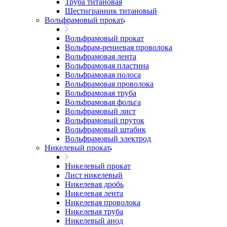
Труба титановая
Шестигранник титановый
Вольфрамовый прокат
Вольфрамовый прокат
Вольфрам-рениевая проволока
Вольфрамовая лента
Вольфрамовая пластина
Вольфрамовая полоса
Вольфрамовая проволока
Вольфрамовая труба
Вольфрамовая фольга
Вольфрамовый лист
Вольфрамовый пруток
Вольфрамовый штабик
Вольфрамовый электрод
Никелевый прокат
Никелевый прокат
Лист никелевый
Никелевая дробь
Никелевая лента
Никелевая проволока
Никелевая труба
Никелевый анод