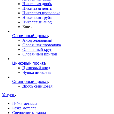
Никелевая дробь
Никелевая лента
Никелевая проволока
Никелевая труба
Никелевый анод
Еще
Оловянный прокат
Анод оловянный
Оловянная проволока
Оловянный круг
Оловянный припой
Цинковый прокат
Цинковый анод
Чушка цинковая
Свинцовый прокат
Дробь свинцовая
Услуги
Гибка металла
Резка металла
Сверление металла