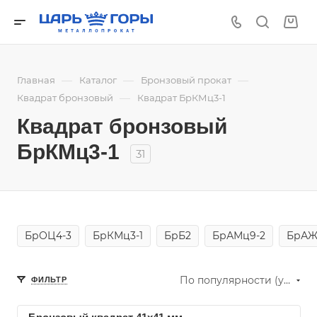
—
—
—
Главная
Каталог
Бронзовый прокат
—
Квадрат бронзовый
Квадрат БрКМц3-1
Квадрат бронзовый
БрКМц3-1
31
БрОЦ4-3
БрКМц3-1
БрБ2
БрАМц9-2
БрАЖМ
По популярности (убывание)
ФИЛЬТР