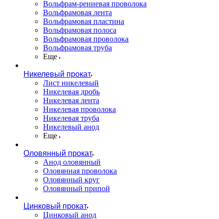
Вольфрам-рениевая проволока
Вольфрамовая лента
Вольфрамовая пластина
Вольфрамовая полоса
Вольфрамовая проволока
Вольфрамовая труба
Еще
Никелевый прокат
Лист никелевый
Никелевая дробь
Никелевая лента
Никелевая проволока
Никелевая труба
Никелевый анод
Еще
Оловянный прокат
Анод оловянный
Оловянная проволока
Оловянный круг
Оловянный припой
Цинковый прокат
Цинковый анод