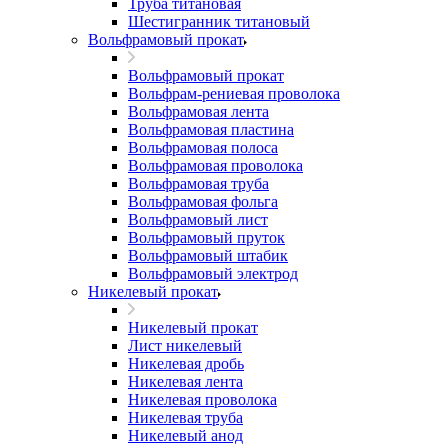
Труба титановая
Шестигранник титановый
Вольфрамовый прокат
Вольфрамовый прокат
Вольфрам-рениевая проволока
Вольфрамовая лента
Вольфрамовая пластина
Вольфрамовая полоса
Вольфрамовая проволока
Вольфрамовая труба
Вольфрамовая фольга
Вольфрамовый лист
Вольфрамовый пруток
Вольфрамовый штабик
Вольфрамовый электрод
Никелевый прокат
Никелевый прокат
Лист никелевый
Никелевая дробь
Никелевая лента
Никелевая проволока
Никелевая труба
Никелевый анод