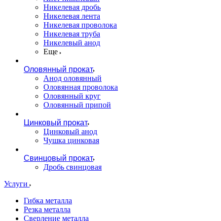
Никелевая дробь
Никелевая лента
Никелевая проволока
Никелевая труба
Никелевый анод
Еще
Оловянный прокат
Анод оловянный
Оловянная проволока
Оловянный круг
Оловянный припой
Цинковый прокат
Цинковый анод
Чушка цинковая
Свинцовый прокат
Дробь свинцовая
Услуги
Гибка металла
Резка металла
Сверление металла