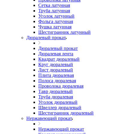
Сетка латунная
Труба латунная
Уголок латунный
Фольга латунная
Чушка латунная
Шестигранник латунный
Дюралевый прокат
Дюралевый прокат
Дюралевая лента
Квадрат дюралевый
Круг дюралевый
Лист дюралевый
Плита дюралевая
Полоса дюралевая
Проволока дюралевая
Тавр дюралевый
Труба дюралевая
Уголок дюралевый
Швеллер дюралевый
Шестигранник дюралевый
Нержавеющий прокат
Нержавеющий прокат