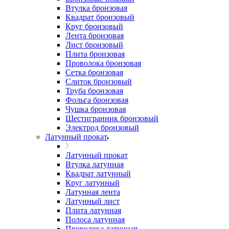
Втулка бронзовая
Квадрат бронзовый
Круг бронзовый
Лента бронзовая
Лист бронзовый
Плита бронзовая
Проволока бронзовая
Сетка бронзовая
Слиток бронзовый
Труба бронзовая
Фольга бронзовая
Чушка бронзовая
Шестигранник бронзовый
Электрод бронзовый
Латунный прокат
Латунный прокат
Втулка латунная
Квадрат латунный
Круг латунный
Латунная лента
Латунный лист
Плита латунная
Полоса латунная
Проволока латунная