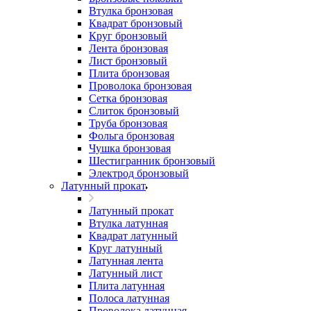
Втулка бронзовая
Квадрат бронзовый
Круг бронзовый
Лента бронзовая
Лист бронзовый
Плита бронзовая
Проволока бронзовая
Сетка бронзовая
Слиток бронзовый
Труба бронзовая
Фольга бронзовая
Чушка бронзовая
Шестигранник бронзовый
Электрод бронзовый
Латунный прокат
Латунный прокат
Втулка латунная
Квадрат латунный
Круг латунный
Латунная лента
Латунный лист
Плита латунная
Полоса латунная
Проволока латунная