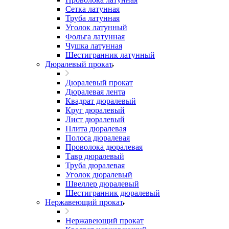
Сетка латунная
Труба латунная
Уголок латунный
Фольга латунная
Чушка латунная
Шестигранник латунный
Дюралевый прокат
Дюралевый прокат
Дюралевая лента
Квадрат дюралевый
Круг дюралевый
Лист дюралевый
Плита дюралевая
Полоса дюралевая
Проволока дюралевая
Тавр дюралевый
Труба дюралевая
Уголок дюралевый
Швеллер дюралевый
Шестигранник дюралевый
Нержавеющий прокат
Нержавеющий прокат