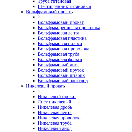
Труба титановая
Шестигранник титановый
Вольфрамовый прокат
Вольфрамовый прокат
Вольфрам-рениевая проволока
Вольфрамовая лента
Вольфрамовая пластина
Вольфрамовая полоса
Вольфрамовая проволока
Вольфрамовая труба
Вольфрамовая фольга
Вольфрамовый лист
Вольфрамовый пруток
Вольфрамовый штабик
Вольфрамовый электрод
Никелевый прокат
Никелевый прокат
Лист никелевый
Никелевая дробь
Никелевая лента
Никелевая проволока
Никелевая труба
Никелевый анод