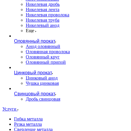
Никелевая дробь
Никелевая лента
Никелевая проволока
Никелевая труба
Никелевый анод
Еще
Оловянный прокат
Анод оловянный
Оловянная проволока
Оловянный круг
Оловянный припой
Цинковый прокат
Цинковый анод
Чушка цинковая
Свинцовый прокат
Дробь свинцовая
Услуги
Гибка металла
Резка металла
Сверление металла