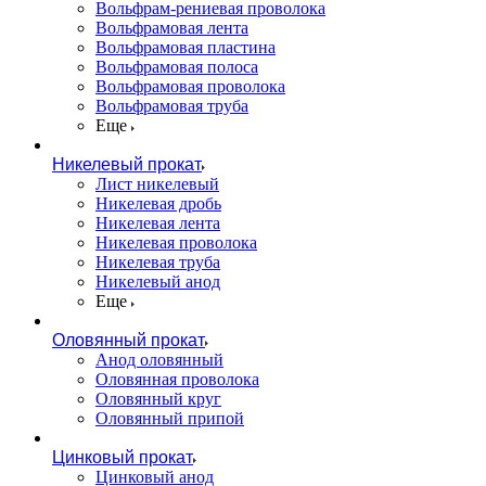
Вольфрам-рениевая проволока
Вольфрамовая лента
Вольфрамовая пластина
Вольфрамовая полоса
Вольфрамовая проволока
Вольфрамовая труба
Еще
Никелевый прокат
Лист никелевый
Никелевая дробь
Никелевая лента
Никелевая проволока
Никелевая труба
Никелевый анод
Еще
Оловянный прокат
Анод оловянный
Оловянная проволока
Оловянный круг
Оловянный припой
Цинковый прокат
Цинковый анод