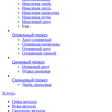
Никелевая дробь
Никелевая лента
Никелевая проволока
Никелевая труба
Никелевый анод
Еще
Оловянный прокат
Анод оловянный
Оловянная проволока
Оловянный круг
Оловянный припой
Цинковый прокат
Цинковый анод
Чушка цинковая
Свинцовый прокат
Дробь свинцовая
Услуги
Гибка металла
Резка металла
Сверление металла