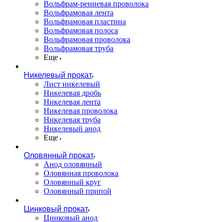
Вольфрам-рениевая проволока
Вольфрамовая лента
Вольфрамовая пластина
Вольфрамовая полоса
Вольфрамовая проволока
Вольфрамовая труба
Еще
Никелевый прокат
Лист никелевый
Никелевая дробь
Никелевая лента
Никелевая проволока
Никелевая труба
Никелевый анод
Еще
Оловянный прокат
Анод оловянный
Оловянная проволока
Оловянный круг
Оловянный припой
Цинковый прокат
Цинковый анод