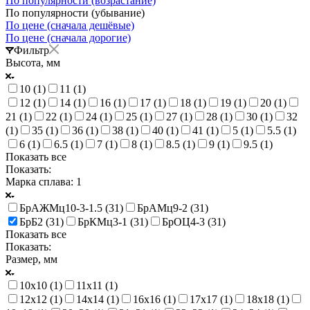
По популярности (возрастание)
По популярности (убывание)
По цене (сначала дешёвые)
По цене (сначала дорогие)
Фильтр
Высота, мм
10 (
1
)
11 (
1
)
12 (
1
)
14 (
1
)
16 (
1
)
17 (
1
)
18 (
1
)
19 (
1
)
20 (
1
)
21 (
1
)
22 (
1
)
24 (
1
)
25 (
1
)
27 (
1
)
28 (
1
)
30 (
1
)
32
(
1
)
35 (
1
)
36 (
1
)
38 (
1
)
40 (
1
)
41 (
1
)
5 (
1
)
5.5 (
1
)
6 (
1
)
6.5 (
1
)
7 (
1
)
8 (
1
)
8.5 (
1
)
9 (
1
)
9.5 (
1
)
Показать все
Показать:
Марка сплава
: 1
БрАЖМц10-3-1.5 (
31
)
БрАМц9-2 (
31
)
БрБ2 (
31
)
БрКМц3-1 (
31
)
БрОЦ4-3 (
31
)
Показать все
Показать:
Размер, мм
10х10 (
1
)
11х11 (
1
)
12х12 (
1
)
14х14 (
1
)
16х16 (
1
)
17х17 (
1
)
18х18 (
1
)