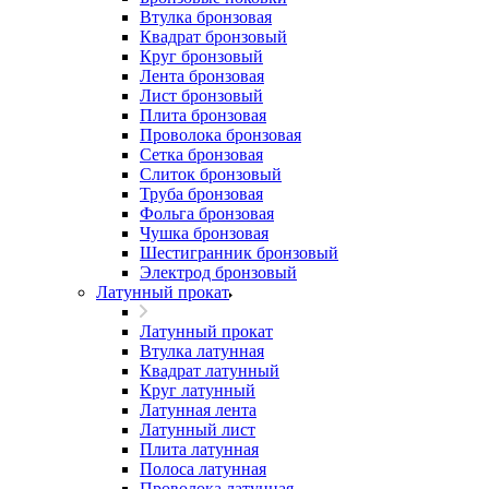
Втулка бронзовая
Квадрат бронзовый
Круг бронзовый
Лента бронзовая
Лист бронзовый
Плита бронзовая
Проволока бронзовая
Сетка бронзовая
Слиток бронзовый
Труба бронзовая
Фольга бронзовая
Чушка бронзовая
Шестигранник бронзовый
Электрод бронзовый
Латунный прокат
Латунный прокат
Втулка латунная
Квадрат латунный
Круг латунный
Латунная лента
Латунный лист
Плита латунная
Полоса латунная
Проволока латунная