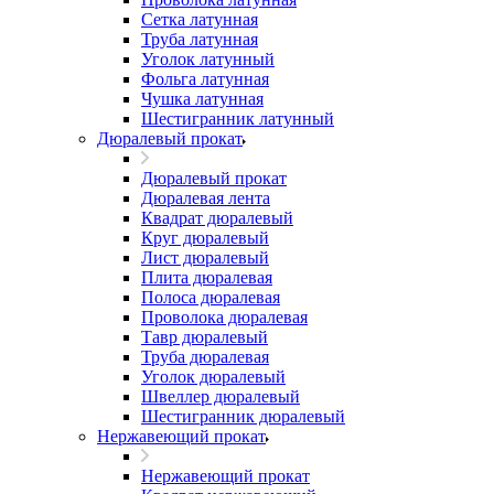
Сетка латунная
Труба латунная
Уголок латунный
Фольга латунная
Чушка латунная
Шестигранник латунный
Дюралевый прокат
Дюралевый прокат
Дюралевая лента
Квадрат дюралевый
Круг дюралевый
Лист дюралевый
Плита дюралевая
Полоса дюралевая
Проволока дюралевая
Тавр дюралевый
Труба дюралевая
Уголок дюралевый
Швеллер дюралевый
Шестигранник дюралевый
Нержавеющий прокат
Нержавеющий прокат