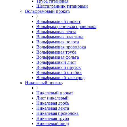
Труба титановая
Шестигранник титановый
Вольфрамовый прокат
Вольфрамовый прокат
Вольфрам-рениевая проволока
Вольфрамовая лента
Вольфрамовая пластина
Вольфрамовая полоса
Вольфрамовая проволока
Вольфрамовая труба
Вольфрамовая фольга
Вольфрамовый лист
Вольфрамовый пруток
Вольфрамовый штабик
Вольфрамовый электрод
Никелевый прокат
Никелевый прокат
Лист никелевый
Никелевая дробь
Никелевая лента
Никелевая проволока
Никелевая труба
Никелевый анод