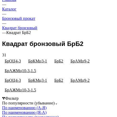
—
Каталог
—
Бронзовый прокат
—
Квадрат бронзовый
—
Квадрат БрБ2
Квадрат бронзовый БрБ2
31
БрОЦ4-3
БрКМц3-1
БрБ2
БрАМц9-2
БрАЖМц10-3-1.5
БрОЦ4-3
БрКМц3-1
БрБ2
БрАМц9-2
БрАЖМц10-3-1.5
Фильтр
По популярности (убывание)
По наименованию (А-Я)
По наименованию (Я-А)