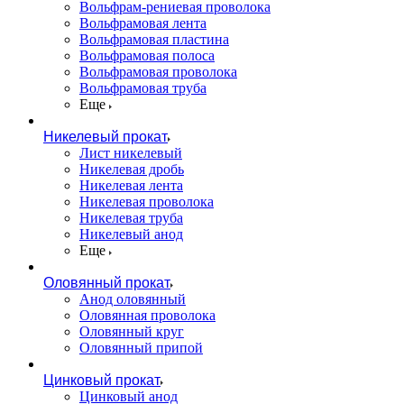
Вольфрам-рениевая проволока
Вольфрамовая лента
Вольфрамовая пластина
Вольфрамовая полоса
Вольфрамовая проволока
Вольфрамовая труба
Еще
Никелевый прокат
Лист никелевый
Никелевая дробь
Никелевая лента
Никелевая проволока
Никелевая труба
Никелевый анод
Еще
Оловянный прокат
Анод оловянный
Оловянная проволока
Оловянный круг
Оловянный припой
Цинковый прокат
Цинковый анод