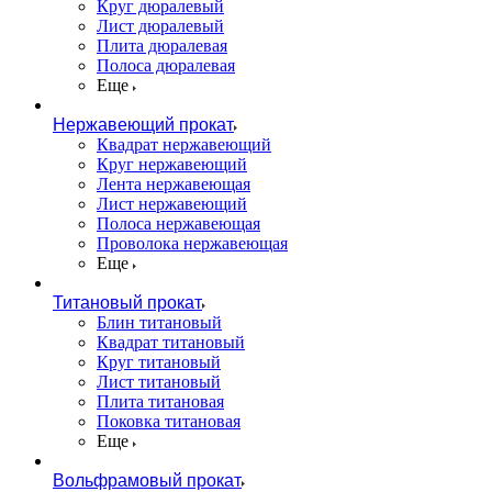
Круг дюралевый
Лист дюралевый
Плита дюралевая
Полоса дюралевая
Еще
Нержавеющий прокат
Квадрат нержавеющий
Круг нержавеющий
Лента нержавеющая
Лист нержавеющий
Полоса нержавеющая
Проволока нержавеющая
Еще
Титановый прокат
Блин титановый
Квадрат титановый
Круг титановый
Лист титановый
Плита титановая
Поковка титановая
Еще
Вольфрамовый прокат