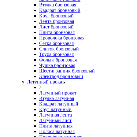
Втулка бронзовая
Квадрат бронзовый
Круг бронзовый
Лента бронзовая
Лист бронзовый
Плита бронзовая
Проволока бронзовая
Сетка бронзовая
Слиток бронзовый
Труба бронзовая
Фольга бронзовая
Чушка бронзовая
Шестигранник бронзовый
Электрод бронзовый
Латунный прокат
Латунный прокат
Втулка латунная
Квадрат латунный
Круг латунный
Латунная лента
Латунный лист
Плита латунная
Полоса латунная
Проволока латунная