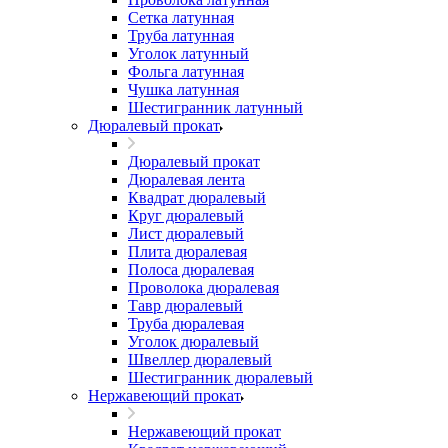
Сетка латунная
Труба латунная
Уголок латунный
Фольга латунная
Чушка латунная
Шестигранник латунный
Дюралевый прокат
Дюралевый прокат
Дюралевая лента
Квадрат дюралевый
Круг дюралевый
Лист дюралевый
Плита дюралевая
Полоса дюралевая
Проволока дюралевая
Тавр дюралевый
Труба дюралевая
Уголок дюралевый
Швеллер дюралевый
Шестигранник дюралевый
Нержавеющий прокат
Нержавеющий прокат