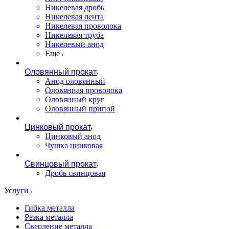
Никелевая дробь
Никелевая лента
Никелевая проволока
Никелевая труба
Никелевый анод
Еще
Оловянный прокат
Анод оловянный
Оловянная проволока
Оловянный круг
Оловянный припой
Цинковый прокат
Цинковый анод
Чушка цинковая
Свинцовый прокат
Дробь свинцовая
Услуги
Гибка металла
Резка металла
Сверление металла