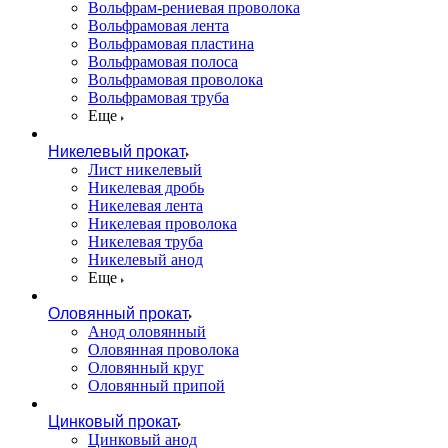
Вольфрам-рениевая проволока
Вольфрамовая лента
Вольфрамовая пластина
Вольфрамовая полоса
Вольфрамовая проволока
Вольфрамовая труба
Еще
Никелевый прокат
Лист никелевый
Никелевая дробь
Никелевая лента
Никелевая проволока
Никелевая труба
Никелевый анод
Еще
Оловянный прокат
Анод оловянный
Оловянная проволока
Оловянный круг
Оловянный припой
Цинковый прокат
Цинковый анод