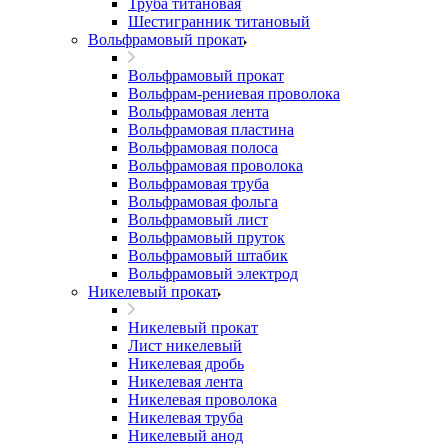
Труба титановая
Шестигранник титановый
Вольфрамовый прокат
Вольфрамовый прокат
Вольфрам-рениевая проволока
Вольфрамовая лента
Вольфрамовая пластина
Вольфрамовая полоса
Вольфрамовая проволока
Вольфрамовая труба
Вольфрамовая фольга
Вольфрамовый лист
Вольфрамовый пруток
Вольфрамовый штабик
Вольфрамовый электрод
Никелевый прокат
Никелевый прокат
Лист никелевый
Никелевая дробь
Никелевая лента
Никелевая проволока
Никелевая труба
Никелевый анод