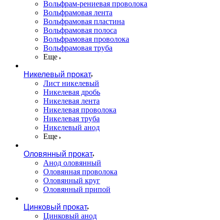
Вольфрам-рениевая проволока
Вольфрамовая лента
Вольфрамовая пластина
Вольфрамовая полоса
Вольфрамовая проволока
Вольфрамовая труба
Еще
Никелевый прокат
Лист никелевый
Никелевая дробь
Никелевая лента
Никелевая проволока
Никелевая труба
Никелевый анод
Еще
Оловянный прокат
Анод оловянный
Оловянная проволока
Оловянный круг
Оловянный припой
Цинковый прокат
Цинковый анод