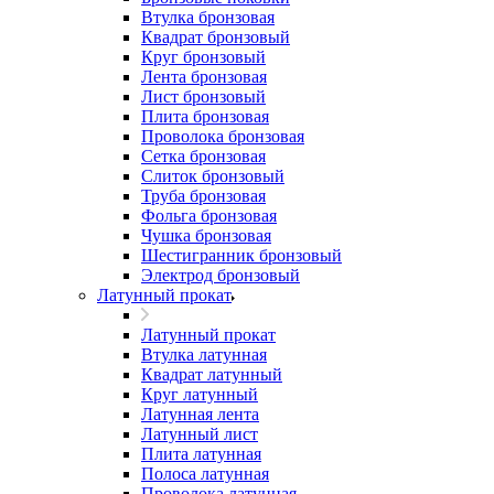
Втулка бронзовая
Квадрат бронзовый
Круг бронзовый
Лента бронзовая
Лист бронзовый
Плита бронзовая
Проволока бронзовая
Сетка бронзовая
Слиток бронзовый
Труба бронзовая
Фольга бронзовая
Чушка бронзовая
Шестигранник бронзовый
Электрод бронзовый
Латунный прокат
Латунный прокат
Втулка латунная
Квадрат латунный
Круг латунный
Латунная лента
Латунный лист
Плита латунная
Полоса латунная
Проволока латунная