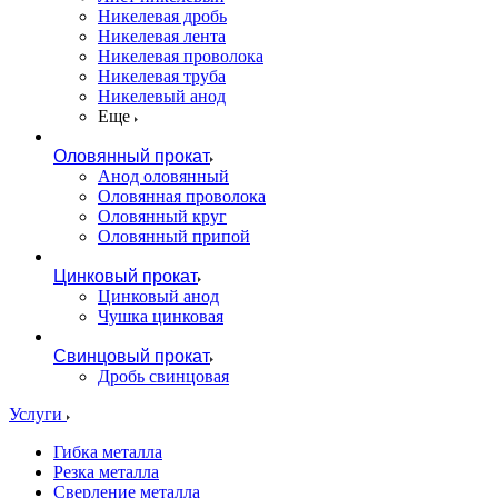
Никелевая дробь
Никелевая лента
Никелевая проволока
Никелевая труба
Никелевый анод
Еще
Оловянный прокат
Анод оловянный
Оловянная проволока
Оловянный круг
Оловянный припой
Цинковый прокат
Цинковый анод
Чушка цинковая
Свинцовый прокат
Дробь свинцовая
Услуги
Гибка металла
Резка металла
Сверление металла