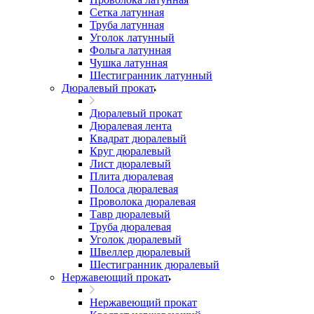
Сетка латунная
Труба латунная
Уголок латунный
Фольга латунная
Чушка латунная
Шестигранник латунный
Дюралевый прокат
Дюралевый прокат
Дюралевая лента
Квадрат дюралевый
Круг дюралевый
Лист дюралевый
Плита дюралевая
Полоса дюралевая
Проволока дюралевая
Тавр дюралевый
Труба дюралевая
Уголок дюралевый
Швеллер дюралевый
Шестигранник дюралевый
Нержавеющий прокат
Нержавеющий прокат