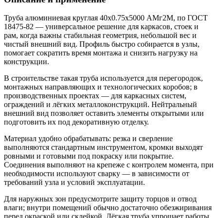
Труба алюминиевая круглая 40х0.75х5000 АМг2М, по ГОСТ
18475-82 — универсальное решение для каркасов, стоек и
рам, когда важны стабильная геометрия, небольшой вес и
чистый внешний вид. Профиль быстро собирается в узлы,
помогает сократить время монтажа и снизить нагрузку на
конструкции.
В строительстве такая труба используется для перегородок,
монтажных направляющих и технологических коробов; в
производственных проектах — для каркасных систем,
ограждений и лёгких металлоконструкций. Нейтральный
внешний вид позволяет оставить элементы открытыми или
подготовить их под декоративную отделку.
Материал удобно обрабатывать: резка и сверление
выполняются стандартным инструментом, кромки выходят
ровными и готовыми под покраску или покрытие.
Соединения выполняют на крепеже с контролем момента, при
необходимости используют сварку — в зависимости от
требований узла и условий эксплуатации.
Для наружных зон предусмотрите защиту торцов и отвод
влаги; внутри помещений обычно достаточно обезжиривания
перед окраской или склейкой. Лёгкая труба упрощает работы