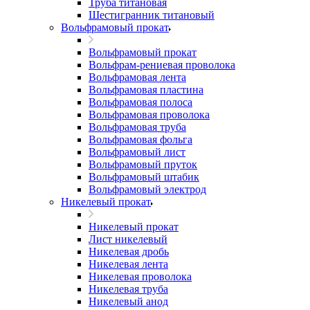
Труба титановая
Шестигранник титановый
Вольфрамовый прокат
Вольфрамовый прокат
Вольфрам-рениевая проволока
Вольфрамовая лента
Вольфрамовая пластина
Вольфрамовая полоса
Вольфрамовая проволока
Вольфрамовая труба
Вольфрамовая фольга
Вольфрамовый лист
Вольфрамовый пруток
Вольфрамовый штабик
Вольфрамовый электрод
Никелевый прокат
Никелевый прокат
Лист никелевый
Никелевая дробь
Никелевая лента
Никелевая проволока
Никелевая труба
Никелевый анод