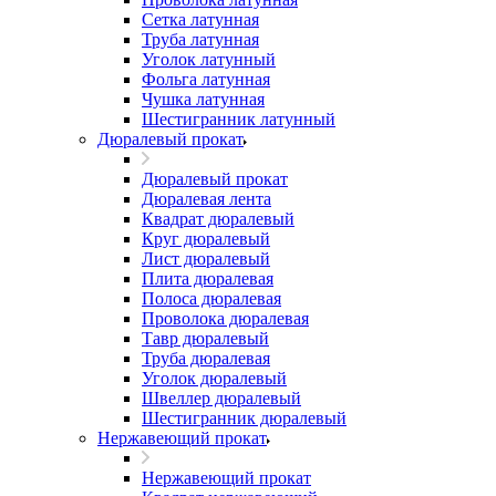
Сетка латунная
Труба латунная
Уголок латунный
Фольга латунная
Чушка латунная
Шестигранник латунный
Дюралевый прокат
Дюралевый прокат
Дюралевая лента
Квадрат дюралевый
Круг дюралевый
Лист дюралевый
Плита дюралевая
Полоса дюралевая
Проволока дюралевая
Тавр дюралевый
Труба дюралевая
Уголок дюралевый
Швеллер дюралевый
Шестигранник дюралевый
Нержавеющий прокат
Нержавеющий прокат