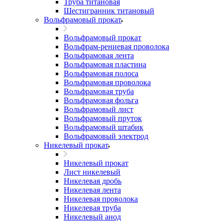
Труба титановая
Шестигранник титановый
Вольфрамовый прокат
Вольфрамовый прокат
Вольфрам-рениевая проволока
Вольфрамовая лента
Вольфрамовая пластина
Вольфрамовая полоса
Вольфрамовая проволока
Вольфрамовая труба
Вольфрамовая фольга
Вольфрамовый лист
Вольфрамовый пруток
Вольфрамовый штабик
Вольфрамовый электрод
Никелевый прокат
Никелевый прокат
Лист никелевый
Никелевая дробь
Никелевая лента
Никелевая проволока
Никелевая труба
Никелевый анод