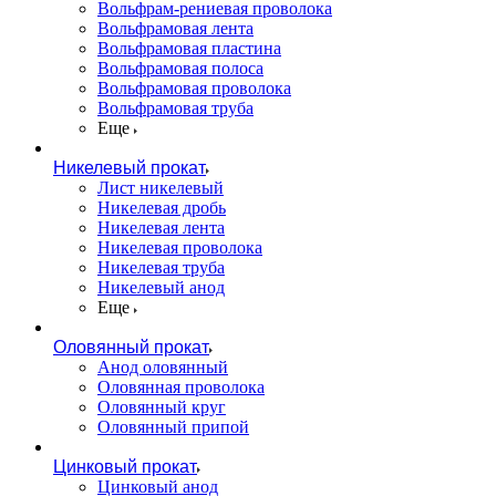
Вольфрам-рениевая проволока
Вольфрамовая лента
Вольфрамовая пластина
Вольфрамовая полоса
Вольфрамовая проволока
Вольфрамовая труба
Еще
Никелевый прокат
Лист никелевый
Никелевая дробь
Никелевая лента
Никелевая проволока
Никелевая труба
Никелевый анод
Еще
Оловянный прокат
Анод оловянный
Оловянная проволока
Оловянный круг
Оловянный припой
Цинковый прокат
Цинковый анод