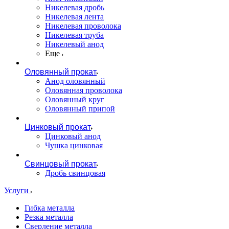
Никелевая дробь
Никелевая лента
Никелевая проволока
Никелевая труба
Никелевый анод
Еще
Оловянный прокат
Анод оловянный
Оловянная проволока
Оловянный круг
Оловянный припой
Цинковый прокат
Цинковый анод
Чушка цинковая
Свинцовый прокат
Дробь свинцовая
Услуги
Гибка металла
Резка металла
Сверление металла