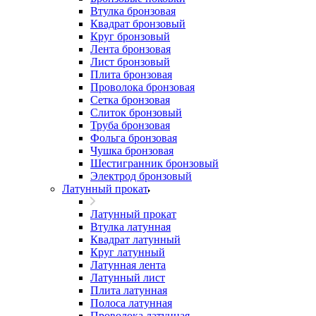
Втулка бронзовая
Квадрат бронзовый
Круг бронзовый
Лента бронзовая
Лист бронзовый
Плита бронзовая
Проволока бронзовая
Сетка бронзовая
Слиток бронзовый
Труба бронзовая
Фольга бронзовая
Чушка бронзовая
Шестигранник бронзовый
Электрод бронзовый
Латунный прокат
Латунный прокат
Втулка латунная
Квадрат латунный
Круг латунный
Латунная лента
Латунный лист
Плита латунная
Полоса латунная
Проволока латунная