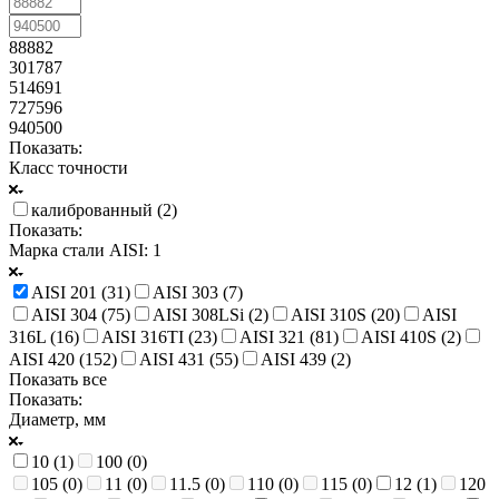
88882
301787
514691
727596
940500
Показать:
Класс точности
калиброванный (
2
)
Показать:
Марка стали AISI
: 1
AISI 201 (
31
)
AISI 303 (
7
)
AISI 304 (
75
)
AISI 308LSi (
2
)
AISI 310S (
20
)
AISI
316L (
16
)
AISI 316TI (
23
)
AISI 321 (
81
)
AISI 410S (
2
)
AISI 420 (
152
)
AISI 431 (
55
)
AISI 439 (
2
)
Показать все
Показать:
Диаметр, мм
10 (
1
)
100 (
0
)
105 (
0
)
11 (
0
)
11.5 (
0
)
110 (
0
)
115 (
0
)
12 (
1
)
120