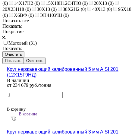
(
0
)
14Х17Н2 (
0
)
15Х18Н12С4ТЮ (
0
)
20Х13 (
0
)
20Х23Н18 (
0
)
30Х13 (
0
)
38Х2Н2 (
0
)
40Х13 (
0
)
95Х18
(
0
)
Х6ВФ (
0
)
ЭП410УШ (
0
)
Показать все
Показать:
Покрытие
Матовый (
31
)
Показать:
Очистить
Очистить
Круг нержавеющий калиброванный 5 мм AISI 201
(12Х15Г9НД)
В наличии
от 234 679 руб./тонна
В корзину
В корзине
Круг нержавеющий калиброванный 3 мм AISI 201