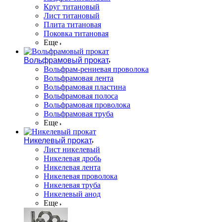
Круг титановый
Лист титановый
Плита титановая
Поковка титановая
Еще
Вольфрамовый прокат
Вольфрам-рениевая проволока
Вольфрамовая лента
Вольфрамовая пластина
Вольфрамовая полоса
Вольфрамовая проволока
Вольфрамовая труба
Еще
Никелевый прокат
Лист никелевый
Никелевая дробь
Никелевая лента
Никелевая проволока
Никелевая труба
Никелевый анод
Еще