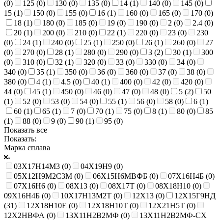
(
0
)
125 (
0
)
130 (
0
)
135 (
0
)
14 (
1
)
140 (
0
)
145 (
0
)
15 (
1
)
150 (
0
)
155 (
0
)
16 (
1
)
160 (
0
)
165 (
0
)
170 (
0
)
18 (
1
)
180 (
0
)
185 (
0
)
19 (
0
)
190 (
0
)
2 (
0
)
2.4 (
0
)
20 (
1
)
200 (
0
)
210 (
0
)
22 (
1
)
220 (
0
)
23 (
0
)
230
(
0
)
24 (
1
)
240 (
0
)
25 (
1
)
250 (
0
)
26 (
1
)
260 (
0
)
27
(
0
)
270 (
0
)
28 (
1
)
280 (
0
)
290 (
0
)
3 (
2
)
30 (
1
)
300
(
0
)
310 (
0
)
32 (
1
)
320 (
0
)
33 (
0
)
330 (
0
)
34 (
0
)
340 (
0
)
35 (
1
)
350 (
0
)
36 (
0
)
360 (
0
)
37 (
0
)
38 (
0
)
380 (
0
)
4 (
1
)
4.5 (
0
)
40 (
1
)
400 (
0
)
42 (
0
)
420 (
0
)
44 (
0
)
45 (
1
)
450 (
0
)
46 (
0
)
47 (
0
)
48 (
0
)
5 (
2
)
50
(
1
)
52 (
0
)
53 (
0
)
54 (
0
)
55 (
1
)
56 (
0
)
58 (
0
)
6 (
1
)
60 (
1
)
65 (
1
)
7 (
0
)
70 (
1
)
75 (
0
)
8 (
1
)
80 (
0
)
85
(
1
)
88 (
0
)
9 (
0
)
90 (
1
)
95 (
0
)
Показать все
Показать:
Марка сплава
03Х17Н14М3 (
0
)
04Х19Н9 (
0
)
05Х12Н9М2С3М (
0
)
06Х15Н6МВФБ (
0
)
07Х16Н4Б (
0
)
07Х16Н6 (
0
)
08Х13 (
0
)
08Х17Т (
0
)
08Х18Н10 (
0
)
09Х16Н4Б (
0
)
10Х17Н13М2Т (
0
)
12Х13 (
0
)
12Х15Г9НД
(
31
)
12Х18Н10Е (
0
)
12Х18Н10Т (
0
)
12Х21Н5Т (
0
)
12Х2НВФА (
0
)
13Х11Н2В2МФ (
0
)
13Х11Н2В2МФ-СХ