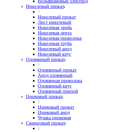
Вольфрамовый электрод
Никелевый прокат
Никелевый прокат
Лист никелевый
Никелевая дробь
Никелевая лента
Никелевая проволока
Никелевая труба
Никелевый анод
Никелевый круг
Оловянный прокат
Оловянный прокат
Анод оловянный
Оловянная проволока
Оловянный круг
Оловянный припой
Цинковый прокат
Цинковый прокат
Цинковый анод
Чушка цинковая
Свинцовый прокат