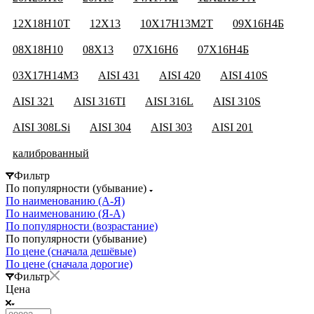
12Х18Н10Т
12Х13
10Х17Н13М2Т
09Х16Н4Б
08Х18Н10
08Х13
07Х16Н6
07Х16Н4Б
03Х17Н14М3
AISI 431
AISI 420
AISI 410S
AISI 321
AISI 316TI
AISI 316L
AISI 310S
AISI 308LSi
AISI 304
AISI 303
AISI 201
калиброванный
Фильтр
По популярности (убывание)
По наименованию (А-Я)
По наименованию (Я-А)
По популярности (возрастание)
По популярности (убывание)
По цене (сначала дешёвые)
По цене (сначала дорогие)
Фильтр
Цена