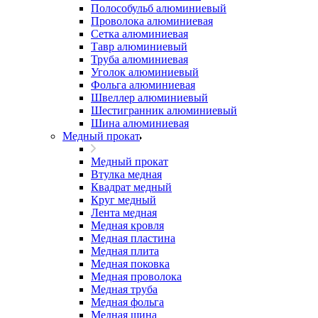
Полособульб алюминиевый
Проволока алюминиевая
Сетка алюминиевая
Тавр алюминиевый
Труба алюминиевая
Уголок алюминиевый
Фольга алюминиевая
Швеллер алюминиевый
Шестигранник алюминиевый
Шина алюминиевая
Медный прокат
Медный прокат
Втулка медная
Квадрат медный
Круг медный
Лента медная
Медная кровля
Медная пластина
Медная плита
Медная поковка
Медная проволока
Медная труба
Медная фольга
Медная шина