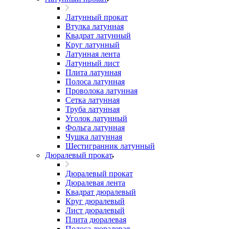
Латунный прокат
Втулка латунная
Квадрат латунный
Круг латунный
Латунная лента
Латунный лист
Плита латунная
Полоса латунная
Проволока латунная
Сетка латунная
Труба латунная
Уголок латунный
Фольга латунная
Чушка латунная
Шестигранник латунный
Дюралевый прокат
Дюралевый прокат
Дюралевая лента
Квадрат дюралевый
Круг дюралевый
Лист дюралевый
Плита дюралевая
Полоса дюралевая