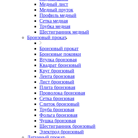
Медный лист
Медный пруток
Профиль медный
Сетка медная
Трубка медная
Шестигранник медный
Бронзовый прокат
Бронзовый прокат
Бронзовые поковки
Втулка бронзовая
Квадрат бронзовый
Круг бронзовый
Лента бронзовая
Лист бронзовый
Плита бронзовая
Проволока бронзовая
Сетка бронзовая
Слиток бронзовый
Труба бронзовая
Фольга бронзовая
Чушка бронзовая
Шестигранник бронзовый
Электрод бронзовый
Латунный прокат