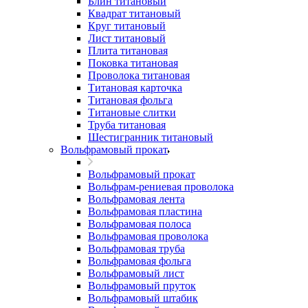
Блин титановый
Квадрат титановый
Круг титановый
Лист титановый
Плита титановая
Поковка титановая
Проволока титановая
Титановая карточка
Титановая фольга
Титановые слитки
Труба титановая
Шестигранник титановый
Вольфрамовый прокат
Вольфрамовый прокат
Вольфрам-рениевая проволока
Вольфрамовая лента
Вольфрамовая пластина
Вольфрамовая полоса
Вольфрамовая проволока
Вольфрамовая труба
Вольфрамовая фольга
Вольфрамовый лист
Вольфрамовый пруток
Вольфрамовый штабик