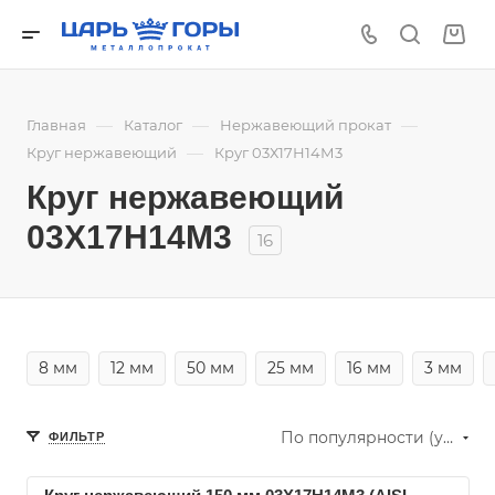
—
—
—
Главная
Каталог
Нержавеющий прокат
—
Круг нержавеющий
Круг 03Х17Н14М3
Круг нержавеющий
03Х17Н14М3
16
8 мм
12 мм
50 мм
25 мм
16 мм
3 мм
По популярности (убывание)
ФИЛЬТР