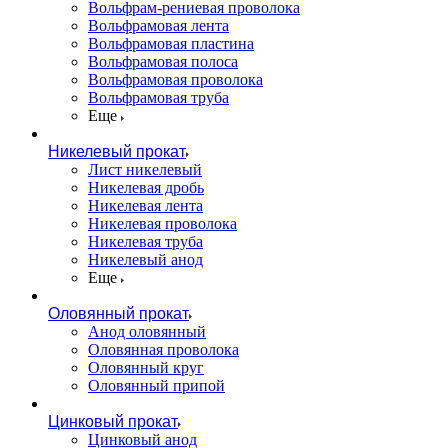
Вольфрам-рениевая проволока
Вольфрамовая лента
Вольфрамовая пластина
Вольфрамовая полоса
Вольфрамовая проволока
Вольфрамовая труба
Еще
Никелевый прокат
Лист никелевый
Никелевая дробь
Никелевая лента
Никелевая проволока
Никелевая труба
Никелевый анод
Еще
Оловянный прокат
Анод оловянный
Оловянная проволока
Оловянный круг
Оловянный припой
Цинковый прокат
Цинковый анод