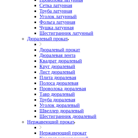
Сетка латунная
Труба латунная
Уголок латунный
Фольга латунная
Чушка латунная
Шестигранник латунный
Дюралевый прокат
Дюралевый прокат
Дюралевая лента
Квадрат дюралевый
Круг дюралевый
Лист дюралевый
Плита дюралевая
Полоса дюралевая
Проволока дюралевая
Тавр дюралевый
Труба дюралевая
Уголок дюралевый
Швеллер дюралевый
Шестигранник дюралевый
Нержавеющий прокат
Нержавеющий прокат