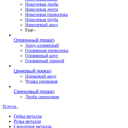
Никелевая дробь
Никелевая лента
Никелевая проволока
Никелевая труба
Никелевый анод
Еще
Оловянный прокат
Анод оловянный
Оловянная проволока
Оловянный круг
Оловянный припой
Цинковый прокат
Цинковый анод
Чушка цинковая
Свинцовый прокат
Дробь свинцовая
Услуги
Гибка металла
Резка металла
Сверление металла