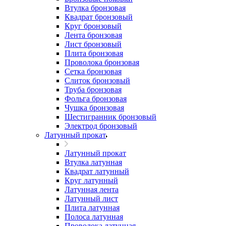
Втулка бронзовая
Квадрат бронзовый
Круг бронзовый
Лента бронзовая
Лист бронзовый
Плита бронзовая
Проволока бронзовая
Сетка бронзовая
Слиток бронзовый
Труба бронзовая
Фольга бронзовая
Чушка бронзовая
Шестигранник бронзовый
Электрод бронзовый
Латунный прокат
Латунный прокат
Втулка латунная
Квадрат латунный
Круг латунный
Латунная лента
Латунный лист
Плита латунная
Полоса латунная
Проволока латунная