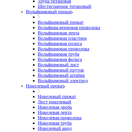
Труба титановая
Шестигранник титановый
Вольфрамовый прокат
Вольфрамовый прокат
Вольфрам-рениевая проволока
Вольфрамовая лента
Вольфрамовая пластина
Вольфрамовая полоса
Вольфрамовая проволока
Вольфрамовая труба
Вольфрамовая фольга
Вольфрамовый лист
Вольфрамовый пруток
Вольфрамовый штабик
Вольфрамовый электрод
Никелевый прокат
Никелевый прокат
Лист никелевый
Никелевая дробь
Никелевая лента
Никелевая проволока
Никелевая труба
Никелевый анод