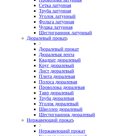
Сетка латунная
Труба латунная
Уголок латунный
Фольга латунная
Чушка латунная
Шестигранник латунный
Дюралевый прокат
Дюралевый прокат
Дюралевая лента
Квадрат дюралевый
Круг дюралевый
Лист дюралевый
Плита дюралевая
Полоса дюралевая
Проволока дюралевая
Тавр дюралевый
Труба дюралевая
Уголок дюралевый
Швеллер дюралевый
Шестигранник дюралевый
Нержавеющий прокат
Нержавеющий прокат