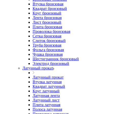
Втулка бронзовая
Квадрат бронзовый
Круг бронзовый
Лента бронзовая
Лист бронзовый
Плита бронзовая
Проволока бронзовая
Сетка бронзовая
Слиток бронзовый
Труба бронзовая
Фольга бронзовая
Чушка бронзовая
Шестигранник бронзовый
Электрод бронзовый
Латунный прокат
Латунный прокат
Втулка латунная
Квадрат латунный
Круг латунный
Латунная лента
Латунный лист
Плита латунная
Полоса латунная
Проволока латунная