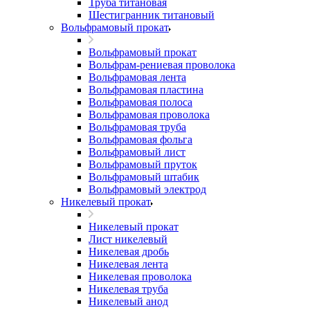
Труба титановая
Шестигранник титановый
Вольфрамовый прокат
Вольфрамовый прокат
Вольфрам-рениевая проволока
Вольфрамовая лента
Вольфрамовая пластина
Вольфрамовая полоса
Вольфрамовая проволока
Вольфрамовая труба
Вольфрамовая фольга
Вольфрамовый лист
Вольфрамовый пруток
Вольфрамовый штабик
Вольфрамовый электрод
Никелевый прокат
Никелевый прокат
Лист никелевый
Никелевая дробь
Никелевая лента
Никелевая проволока
Никелевая труба
Никелевый анод