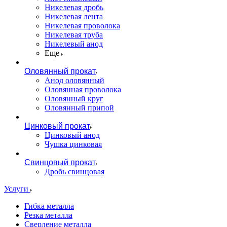
Никелевая дробь
Никелевая лента
Никелевая проволока
Никелевая труба
Никелевый анод
Еще
Оловянный прокат
Анод оловянный
Оловянная проволока
Оловянный круг
Оловянный припой
Цинковый прокат
Цинковый анод
Чушка цинковая
Свинцовый прокат
Дробь свинцовая
Услуги
Гибка металла
Резка металла
Сверление металла