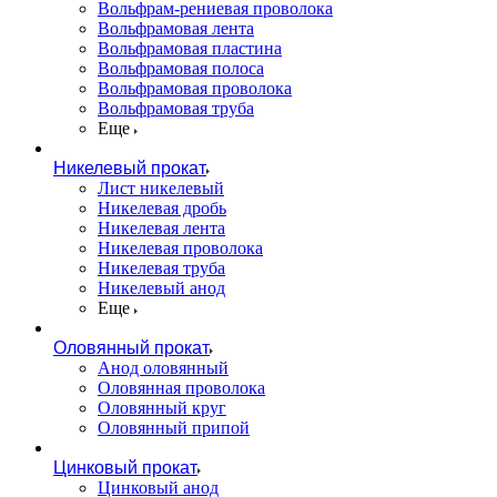
Вольфрам-рениевая проволока
Вольфрамовая лента
Вольфрамовая пластина
Вольфрамовая полоса
Вольфрамовая проволока
Вольфрамовая труба
Еще
Никелевый прокат
Лист никелевый
Никелевая дробь
Никелевая лента
Никелевая проволока
Никелевая труба
Никелевый анод
Еще
Оловянный прокат
Анод оловянный
Оловянная проволока
Оловянный круг
Оловянный припой
Цинковый прокат
Цинковый анод