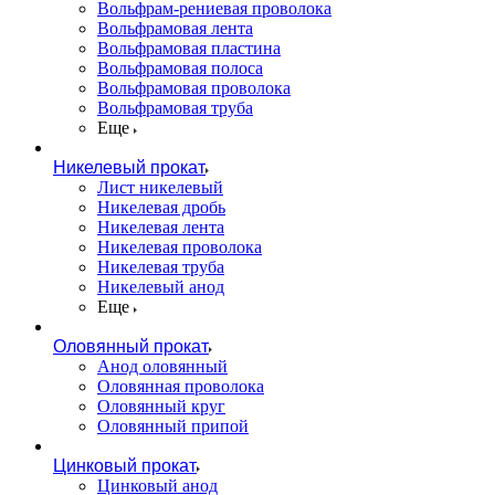
Вольфрам-рениевая проволока
Вольфрамовая лента
Вольфрамовая пластина
Вольфрамовая полоса
Вольфрамовая проволока
Вольфрамовая труба
Еще
Никелевый прокат
Лист никелевый
Никелевая дробь
Никелевая лента
Никелевая проволока
Никелевая труба
Никелевый анод
Еще
Оловянный прокат
Анод оловянный
Оловянная проволока
Оловянный круг
Оловянный припой
Цинковый прокат
Цинковый анод