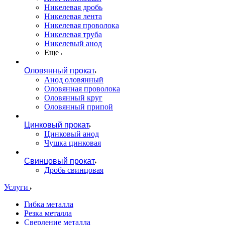
Никелевая дробь
Никелевая лента
Никелевая проволока
Никелевая труба
Никелевый анод
Еще
Оловянный прокат
Анод оловянный
Оловянная проволока
Оловянный круг
Оловянный припой
Цинковый прокат
Цинковый анод
Чушка цинковая
Свинцовый прокат
Дробь свинцовая
Услуги
Гибка металла
Резка металла
Сверление металла