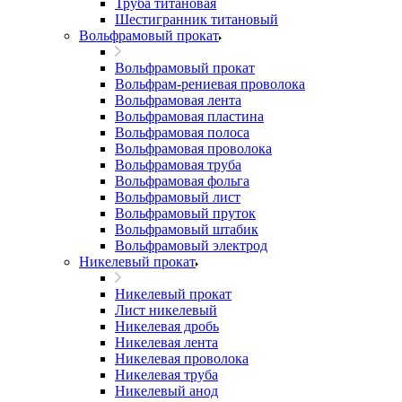
Труба титановая
Шестигранник титановый
Вольфрамовый прокат
Вольфрамовый прокат
Вольфрам-рениевая проволока
Вольфрамовая лента
Вольфрамовая пластина
Вольфрамовая полоса
Вольфрамовая проволока
Вольфрамовая труба
Вольфрамовая фольга
Вольфрамовый лист
Вольфрамовый пруток
Вольфрамовый штабик
Вольфрамовый электрод
Никелевый прокат
Никелевый прокат
Лист никелевый
Никелевая дробь
Никелевая лента
Никелевая проволока
Никелевая труба
Никелевый анод