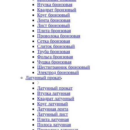
Втулка бронзовая
Квадрат бронзовый
Круг бронзовый
Лента бронзовая
Лист бронзовый
Плита бронзовая
Проволока бронзовая
Сетка бронзовая
Слиток бронзовый
Труба бронзовая
Фольга бронзовая
Чушка бронзовая
Шестигранник бронзовый
Электрод бронзовый
Латунный прокат
Латунный прокат
Втулка латунная
Квадрат латунный
Круг латунный
Латунная лента
Латунный лист
Плита латунная
Полоса латунная
Проволока латунная