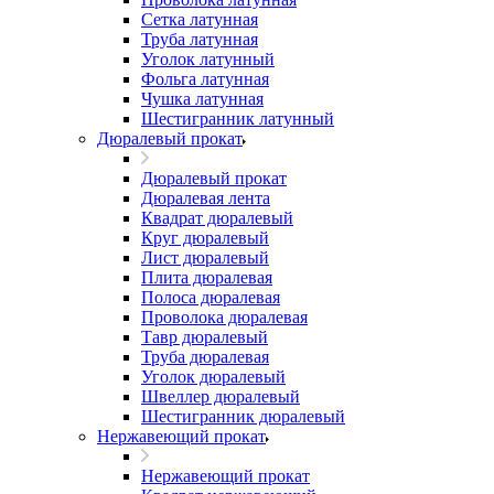
Сетка латунная
Труба латунная
Уголок латунный
Фольга латунная
Чушка латунная
Шестигранник латунный
Дюралевый прокат
Дюралевый прокат
Дюралевая лента
Квадрат дюралевый
Круг дюралевый
Лист дюралевый
Плита дюралевая
Полоса дюралевая
Проволока дюралевая
Тавр дюралевый
Труба дюралевая
Уголок дюралевый
Швеллер дюралевый
Шестигранник дюралевый
Нержавеющий прокат
Нержавеющий прокат