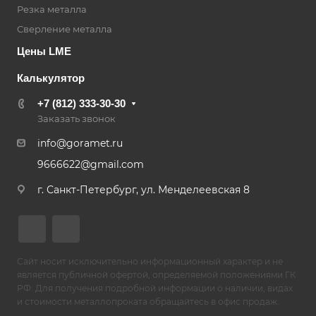
Резка металла
Сверление металла
Цены LME
Калькулятор
+7 (812) 333-30-30
Заказать звонок
info@goramet.ru
9666622@gmail.com
г. Санкт-Петербург, ул. Менделеевская 8
Сайт носит исключительно информационный характер и не
является публичной офертой, определяемой положениями ГК
РФ. Для получения подробной информации о наличии, видах
и стоимости металлопроката обращайтесь в офис продаж.