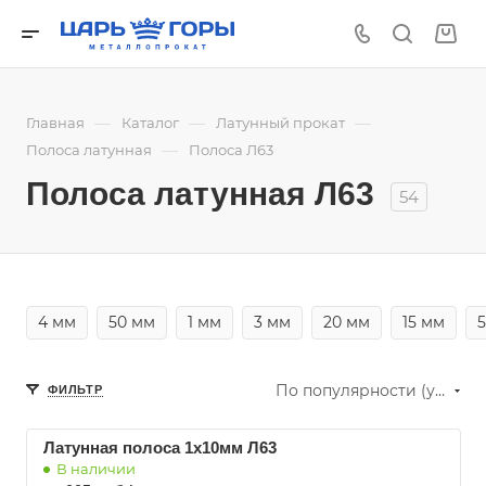
—
—
—
Главная
Каталог
Латунный прокат
—
Полоса латунная
Полоса Л63
Полоса латунная Л63
54
4 мм
50 мм
1 мм
3 мм
20 мм
15 мм
По популярности (убывание)
ФИЛЬТР
Латунная полоса 1х10мм Л63
В наличии