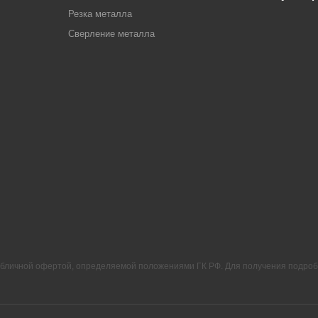
Резка металла
Сверление металла
убличной офертой, определяемой положениями ГК РФ. Для получения подроб