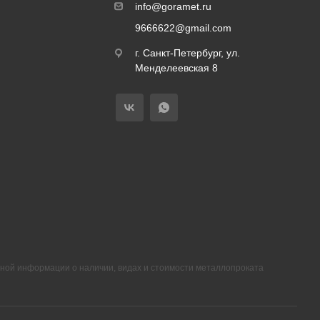
info@goramet.ru
9666622@gmail.com
г. Санкт-Петербург, ул.
Менделеевская 8
ной информации о наличии, видах и стоимости металлопроката