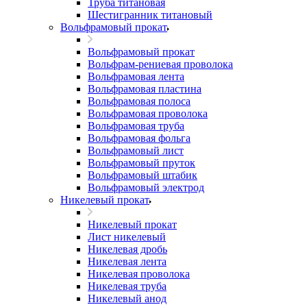
Труба титановая
Шестигранник титановый
Вольфрамовый прокат
Вольфрамовый прокат
Вольфрам-рениевая проволока
Вольфрамовая лента
Вольфрамовая пластина
Вольфрамовая полоса
Вольфрамовая проволока
Вольфрамовая труба
Вольфрамовая фольга
Вольфрамовый лист
Вольфрамовый пруток
Вольфрамовый штабик
Вольфрамовый электрод
Никелевый прокат
Никелевый прокат
Лист никелевый
Никелевая дробь
Никелевая лента
Никелевая проволока
Никелевая труба
Никелевый анод