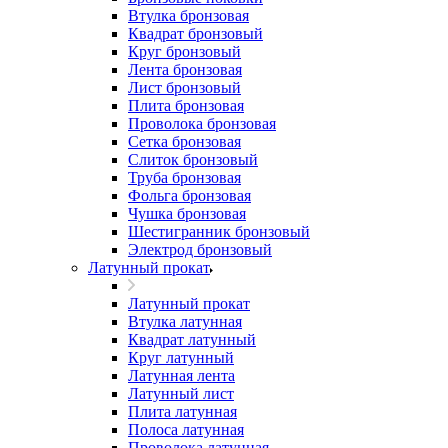
Втулка бронзовая
Квадрат бронзовый
Круг бронзовый
Лента бронзовая
Лист бронзовый
Плита бронзовая
Проволока бронзовая
Сетка бронзовая
Слиток бронзовый
Труба бронзовая
Фольга бронзовая
Чушка бронзовая
Шестигранник бронзовый
Электрод бронзовый
Латунный прокат
Латунный прокат
Втулка латунная
Квадрат латунный
Круг латунный
Латунная лента
Латунный лист
Плита латунная
Полоса латунная
Проволока латунная