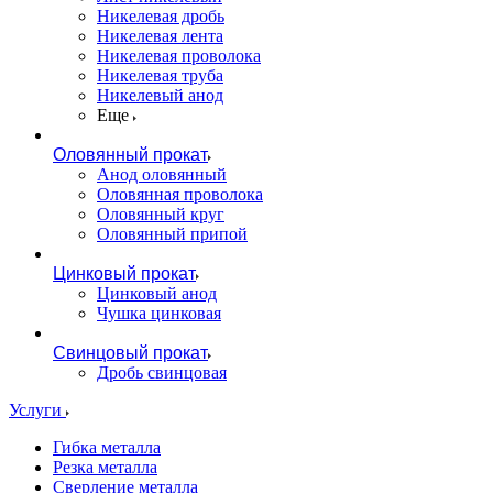
Никелевая дробь
Никелевая лента
Никелевая проволока
Никелевая труба
Никелевый анод
Еще
Оловянный прокат
Анод оловянный
Оловянная проволока
Оловянный круг
Оловянный припой
Цинковый прокат
Цинковый анод
Чушка цинковая
Свинцовый прокат
Дробь свинцовая
Услуги
Гибка металла
Резка металла
Сверление металла