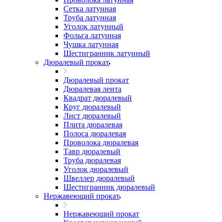
Сетка латунная
Труба латунная
Уголок латунный
Фольга латунная
Чушка латунная
Шестигранник латунный
Дюралевый прокат
Дюралевый прокат
Дюралевая лента
Квадрат дюралевый
Круг дюралевый
Лист дюралевый
Плита дюралевая
Полоса дюралевая
Проволока дюралевая
Тавр дюралевый
Труба дюралевая
Уголок дюралевый
Швеллер дюралевый
Шестигранник дюралевый
Нержавеющий прокат
Нержавеющий прокат