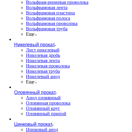
Вольфрам-рениевая проволока
Вольфрамовая лента
Вольфрамовая пластина
Вольфрамовая полоса
Вольфрамовая проволока
Вольфрамовая труба
Еще
Никелевый прокат
Лист никелевый
Никелевая дробь
Никелевая лента
Никелевая проволока
Никелевая труба
Никелевый анод
Еще
Оловянный прокат
Анод оловянный
Оловянная проволока
Оловянный круг
Оловянный припой
Цинковый прокат
Цинковый анод