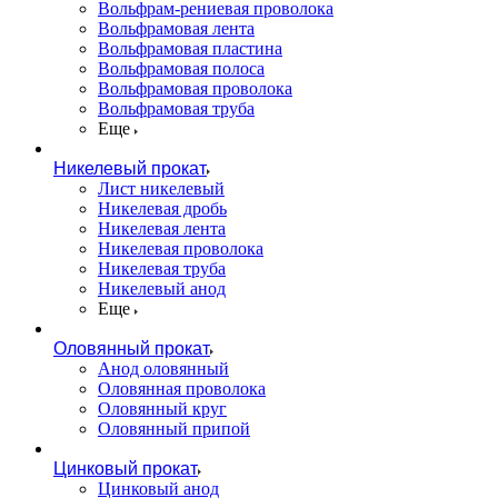
Вольфрам-рениевая проволока
Вольфрамовая лента
Вольфрамовая пластина
Вольфрамовая полоса
Вольфрамовая проволока
Вольфрамовая труба
Еще
Никелевый прокат
Лист никелевый
Никелевая дробь
Никелевая лента
Никелевая проволока
Никелевая труба
Никелевый анод
Еще
Оловянный прокат
Анод оловянный
Оловянная проволока
Оловянный круг
Оловянный припой
Цинковый прокат
Цинковый анод