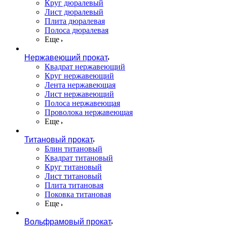
Круг дюралевый
Лист дюралевый
Плита дюралевая
Полоса дюралевая
Еще
Нержавеющий прокат
Квадрат нержавеющий
Круг нержавеющий
Лента нержавеющая
Лист нержавеющий
Полоса нержавеющая
Проволока нержавеющая
Еще
Титановый прокат
Блин титановый
Квадрат титановый
Круг титановый
Лист титановый
Плита титановая
Поковка титановая
Еще
Вольфрамовый прокат