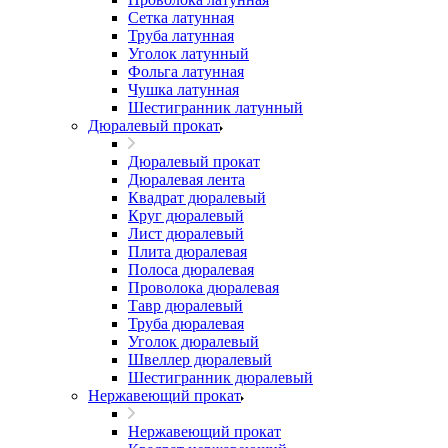
Сетка латунная
Труба латунная
Уголок латунный
Фольга латунная
Чушка латунная
Шестигранник латунный
Дюралевый прокат
Дюралевый прокат
Дюралевая лента
Квадрат дюралевый
Круг дюралевый
Лист дюралевый
Плита дюралевая
Полоса дюралевая
Проволока дюралевая
Тавр дюралевый
Труба дюралевая
Уголок дюралевый
Швеллер дюралевый
Шестигранник дюралевый
Нержавеющий прокат
Нержавеющий прокат