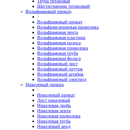
Труба титановая
Шестигранник титановый
Вольфрамовый прокат
Вольфрамовый прокат
Вольфрам-рениевая проволока
Вольфрамовая лента
Вольфрамовая пластина
Вольфрамовая полоса
Вольфрамовая проволока
Вольфрамовая труба
Вольфрамовая фольга
Вольфрамовый лист
Вольфрамовый пруток
Вольфрамовый штабик
Вольфрамовый электрод
Никелевый прокат
Никелевый прокат
Лист никелевый
Никелевая дробь
Никелевая лента
Никелевая проволока
Никелевая труба
Никелевый анод