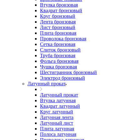
Втулка бронзовая
Квадрат бронзовый
Круг бронзовый
Лента бронзовая
Лист бронзовый
Плита бронзовая
Проволока бронзовая
Сетка бронзовая
Слиток бронзовый
Труба бронзовая
Фольга бронзовая
Чушка бронзовая
Шестигранник бронзовый
Электрод бронзовый
Латунный прокат
Латунный прокат
Втулка латунная
Квадрат латунный
Круг латунный
Латунная лента
Латунный лист
Плита латунная
Полоса латунная
Проволока латунная