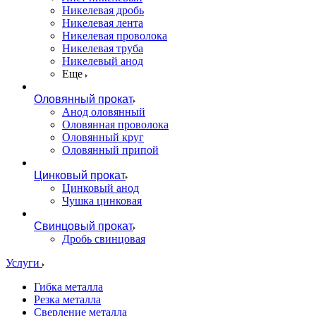
Никелевая дробь
Никелевая лента
Никелевая проволока
Никелевая труба
Никелевый анод
Еще
Оловянный прокат
Анод оловянный
Оловянная проволока
Оловянный круг
Оловянный припой
Цинковый прокат
Цинковый анод
Чушка цинковая
Свинцовый прокат
Дробь свинцовая
Услуги
Гибка металла
Резка металла
Сверление металла