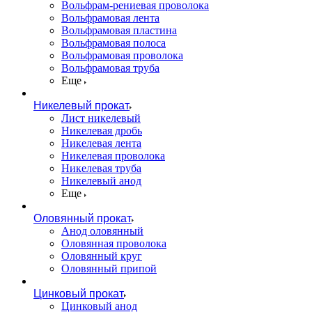
Вольфрам-рениевая проволока
Вольфрамовая лента
Вольфрамовая пластина
Вольфрамовая полоса
Вольфрамовая проволока
Вольфрамовая труба
Еще
Никелевый прокат
Лист никелевый
Никелевая дробь
Никелевая лента
Никелевая проволока
Никелевая труба
Никелевый анод
Еще
Оловянный прокат
Анод оловянный
Оловянная проволока
Оловянный круг
Оловянный припой
Цинковый прокат
Цинковый анод