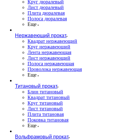
Круг дюралевый
Лист дюралевый
Плита дюралевая
Полоса дюралевая
Еще
Нержавеющий прокат
Квадрат нержавеющий
Круг нержавеющий
Лента нержавеющая
Лист нержавеющий
Полоса нержавеющая
Проволока нержавеющая
Еще
Титановый прокат
Блин титановый
Квадрат титановый
Круг титановый
Лист титановый
Плита титановая
Поковка титановая
Еще
Вольфрамовый прокат