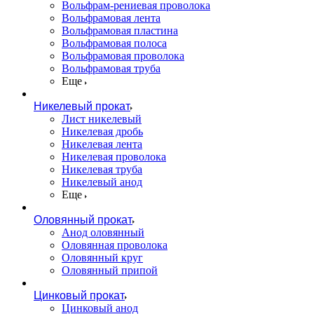
Вольфрам-рениевая проволока
Вольфрамовая лента
Вольфрамовая пластина
Вольфрамовая полоса
Вольфрамовая проволока
Вольфрамовая труба
Еще
Никелевый прокат
Лист никелевый
Никелевая дробь
Никелевая лента
Никелевая проволока
Никелевая труба
Никелевый анод
Еще
Оловянный прокат
Анод оловянный
Оловянная проволока
Оловянный круг
Оловянный припой
Цинковый прокат
Цинковый анод