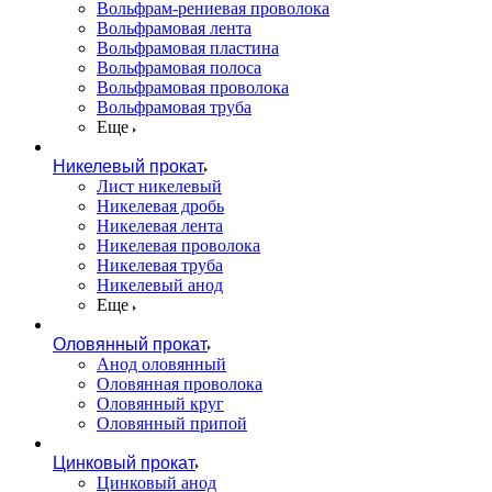
Вольфрам-рениевая проволока
Вольфрамовая лента
Вольфрамовая пластина
Вольфрамовая полоса
Вольфрамовая проволока
Вольфрамовая труба
Еще
Никелевый прокат
Лист никелевый
Никелевая дробь
Никелевая лента
Никелевая проволока
Никелевая труба
Никелевый анод
Еще
Оловянный прокат
Анод оловянный
Оловянная проволока
Оловянный круг
Оловянный припой
Цинковый прокат
Цинковый анод