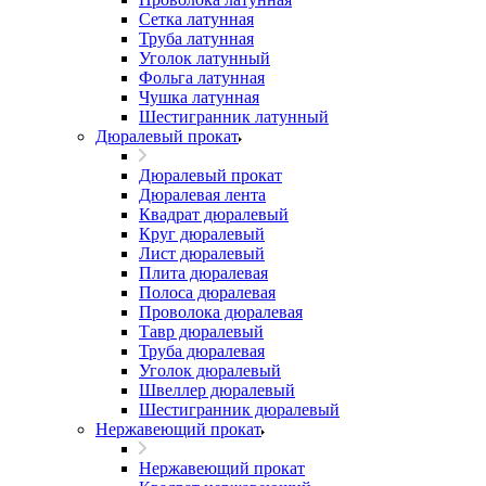
Сетка латунная
Труба латунная
Уголок латунный
Фольга латунная
Чушка латунная
Шестигранник латунный
Дюралевый прокат
Дюралевый прокат
Дюралевая лента
Квадрат дюралевый
Круг дюралевый
Лист дюралевый
Плита дюралевая
Полоса дюралевая
Проволока дюралевая
Тавр дюралевый
Труба дюралевая
Уголок дюралевый
Швеллер дюралевый
Шестигранник дюралевый
Нержавеющий прокат
Нержавеющий прокат