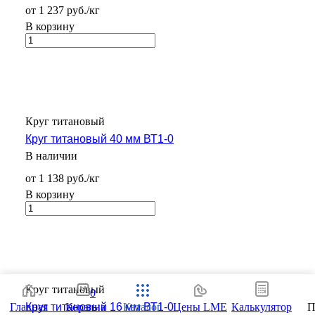
от 1 237 руб./кг
В корзину
Круг титановый
Круг титановый 40 мм ВТ1-0
В наличии
от 1 138 руб./кг
В корзину
Круг титановый
0
Главная
Корзина
Каталог
Цены LME
Калькулятор
П
Круг титановый 16 мм ВТ1-0