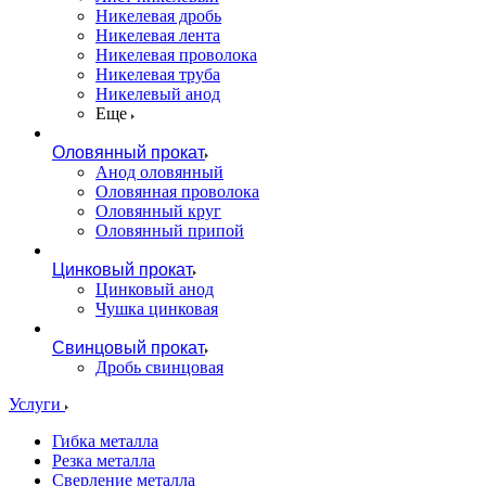
Никелевая дробь
Никелевая лента
Никелевая проволока
Никелевая труба
Никелевый анод
Еще
Оловянный прокат
Анод оловянный
Оловянная проволока
Оловянный круг
Оловянный припой
Цинковый прокат
Цинковый анод
Чушка цинковая
Свинцовый прокат
Дробь свинцовая
Услуги
Гибка металла
Резка металла
Сверление металла