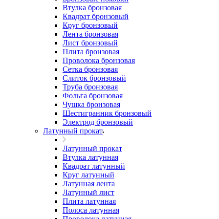
Втулка бронзовая
Квадрат бронзовый
Круг бронзовый
Лента бронзовая
Лист бронзовый
Плита бронзовая
Проволока бронзовая
Сетка бронзовая
Слиток бронзовый
Труба бронзовая
Фольга бронзовая
Чушка бронзовая
Шестигранник бронзовый
Электрод бронзовый
Латунный прокат
Латунный прокат
Втулка латунная
Квадрат латунный
Круг латунный
Латунная лента
Латунный лист
Плита латунная
Полоса латунная
Проволока латунная