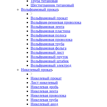
Труба титановая
Шестигранник титановый
Вольфрамовый прокат
Вольфрамовый прокат
Вольфрам-рениевая проволока
Вольфрамовая лента
Вольфрамовая пластина
Вольфрамовая полоса
Вольфрамовая проволока
Вольфрамовая труба
Вольфрамовая фольга
Вольфрамовый лист
Вольфрамовый пруток
Вольфрамовый штабик
Вольфрамовый электрод
Никелевый прокат
Никелевый прокат
Лист никелевый
Никелевая дробь
Никелевая лента
Никелевая проволока
Никелевая труба
Никелевый анод