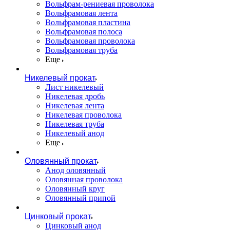
Вольфрам-рениевая проволока
Вольфрамовая лента
Вольфрамовая пластина
Вольфрамовая полоса
Вольфрамовая проволока
Вольфрамовая труба
Еще
Никелевый прокат
Лист никелевый
Никелевая дробь
Никелевая лента
Никелевая проволока
Никелевая труба
Никелевый анод
Еще
Оловянный прокат
Анод оловянный
Оловянная проволока
Оловянный круг
Оловянный припой
Цинковый прокат
Цинковый анод