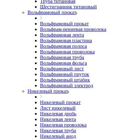
Труба титановая
Шестигранник титановый
Вольфрамовый прокат
Вольфрамовый прокат
Вольфрам-рениевая проволока
Вольфрамовая лента
Вольфрамовая пластина
Вольфрамовая полоса
Вольфрамовая проволока
Вольфрамовая труба
Вольфрамовая фольга
Вольфрамовый лист
Вольфрамовый пруток
Вольфрамовый штабик
Вольфрамовый электрод
Никелевый прокат
Никелевый прокат
Лист никелевый
Никелевая дробь
Никелевая лента
Никелевая проволока
Никелевая труба
Никелевый анод