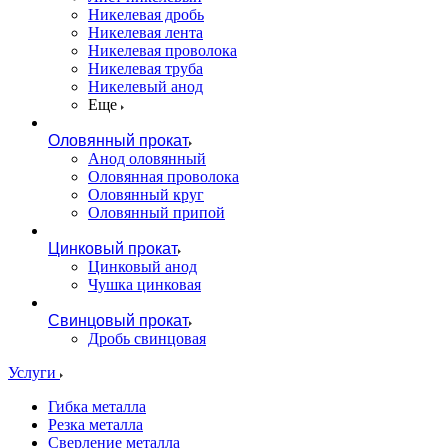
Никелевая дробь
Никелевая лента
Никелевая проволока
Никелевая труба
Никелевый анод
Еще
Оловянный прокат
Анод оловянный
Оловянная проволока
Оловянный круг
Оловянный припой
Цинковый прокат
Цинковый анод
Чушка цинковая
Свинцовый прокат
Дробь свинцовая
Услуги
Гибка металла
Резка металла
Сверление металла