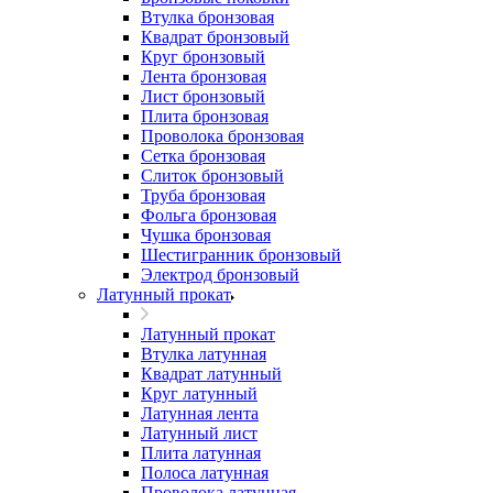
Втулка бронзовая
Квадрат бронзовый
Круг бронзовый
Лента бронзовая
Лист бронзовый
Плита бронзовая
Проволока бронзовая
Сетка бронзовая
Слиток бронзовый
Труба бронзовая
Фольга бронзовая
Чушка бронзовая
Шестигранник бронзовый
Электрод бронзовый
Латунный прокат
Латунный прокат
Втулка латунная
Квадрат латунный
Круг латунный
Латунная лента
Латунный лист
Плита латунная
Полоса латунная
Проволока латунная