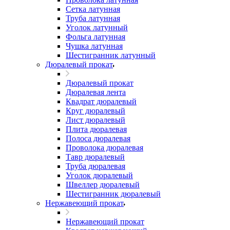
Сетка латунная
Труба латунная
Уголок латунный
Фольга латунная
Чушка латунная
Шестигранник латунный
Дюралевый прокат
Дюралевый прокат
Дюралевая лента
Квадрат дюралевый
Круг дюралевый
Лист дюралевый
Плита дюралевая
Полоса дюралевая
Проволока дюралевая
Тавр дюралевый
Труба дюралевая
Уголок дюралевый
Швеллер дюралевый
Шестигранник дюралевый
Нержавеющий прокат
Нержавеющий прокат