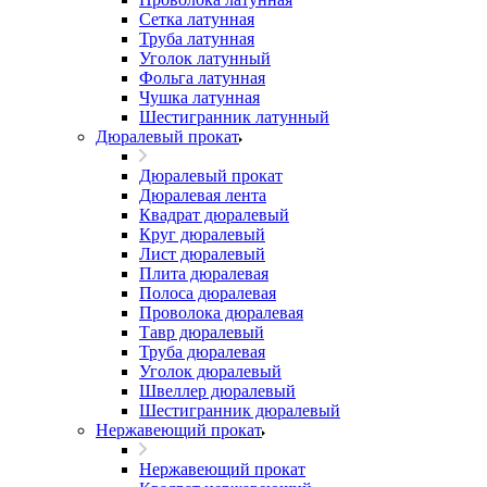
Сетка латунная
Труба латунная
Уголок латунный
Фольга латунная
Чушка латунная
Шестигранник латунный
Дюралевый прокат
Дюралевый прокат
Дюралевая лента
Квадрат дюралевый
Круг дюралевый
Лист дюралевый
Плита дюралевая
Полоса дюралевая
Проволока дюралевая
Тавр дюралевый
Труба дюралевая
Уголок дюралевый
Швеллер дюралевый
Шестигранник дюралевый
Нержавеющий прокат
Нержавеющий прокат