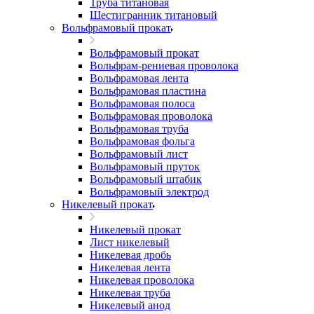
Труба титановая
Шестигранник титановый
Вольфрамовый прокат
Вольфрамовый прокат
Вольфрам-рениевая проволока
Вольфрамовая лента
Вольфрамовая пластина
Вольфрамовая полоса
Вольфрамовая проволока
Вольфрамовая труба
Вольфрамовая фольга
Вольфрамовый лист
Вольфрамовый пруток
Вольфрамовый штабик
Вольфрамовый электрод
Никелевый прокат
Никелевый прокат
Лист никелевый
Никелевая дробь
Никелевая лента
Никелевая проволока
Никелевая труба
Никелевый анод