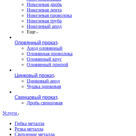
Никелевая дробь
Никелевая лента
Никелевая проволока
Никелевая труба
Никелевый анод
Еще
Оловянный прокат
Анод оловянный
Оловянная проволока
Оловянный круг
Оловянный припой
Цинковый прокат
Цинковый анод
Чушка цинковая
Свинцовый прокат
Дробь свинцовая
Услуги
Гибка металла
Резка металла
Сверление металла