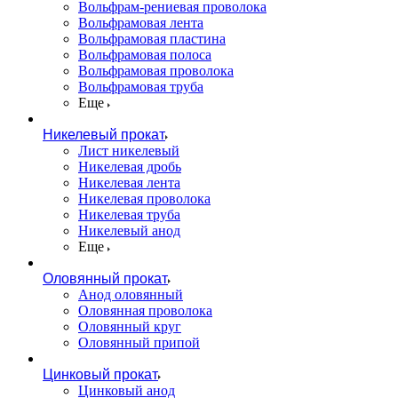
Вольфрам-рениевая проволока
Вольфрамовая лента
Вольфрамовая пластина
Вольфрамовая полоса
Вольфрамовая проволока
Вольфрамовая труба
Еще
Никелевый прокат
Лист никелевый
Никелевая дробь
Никелевая лента
Никелевая проволока
Никелевая труба
Никелевый анод
Еще
Оловянный прокат
Анод оловянный
Оловянная проволока
Оловянный круг
Оловянный припой
Цинковый прокат
Цинковый анод