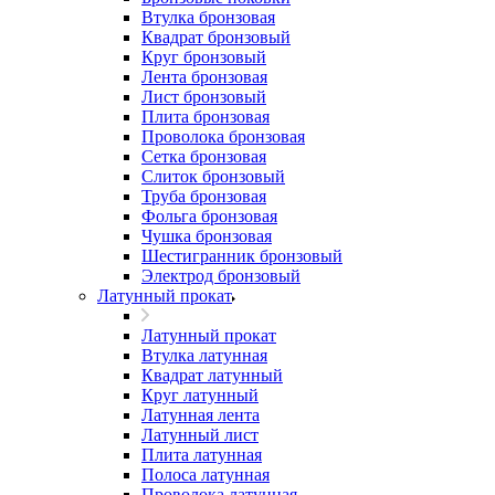
Втулка бронзовая
Квадрат бронзовый
Круг бронзовый
Лента бронзовая
Лист бронзовый
Плита бронзовая
Проволока бронзовая
Сетка бронзовая
Слиток бронзовый
Труба бронзовая
Фольга бронзовая
Чушка бронзовая
Шестигранник бронзовый
Электрод бронзовый
Латунный прокат
Латунный прокат
Втулка латунная
Квадрат латунный
Круг латунный
Латунная лента
Латунный лист
Плита латунная
Полоса латунная
Проволока латунная