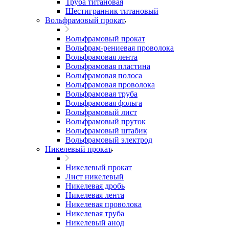
Труба титановая
Шестигранник титановый
Вольфрамовый прокат
Вольфрамовый прокат
Вольфрам-рениевая проволока
Вольфрамовая лента
Вольфрамовая пластина
Вольфрамовая полоса
Вольфрамовая проволока
Вольфрамовая труба
Вольфрамовая фольга
Вольфрамовый лист
Вольфрамовый пруток
Вольфрамовый штабик
Вольфрамовый электрод
Никелевый прокат
Никелевый прокат
Лист никелевый
Никелевая дробь
Никелевая лента
Никелевая проволока
Никелевая труба
Никелевый анод