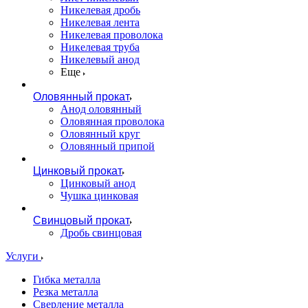
Никелевая дробь
Никелевая лента
Никелевая проволока
Никелевая труба
Никелевый анод
Еще
Оловянный прокат
Анод оловянный
Оловянная проволока
Оловянный круг
Оловянный припой
Цинковый прокат
Цинковый анод
Чушка цинковая
Свинцовый прокат
Дробь свинцовая
Услуги
Гибка металла
Резка металла
Сверление металла