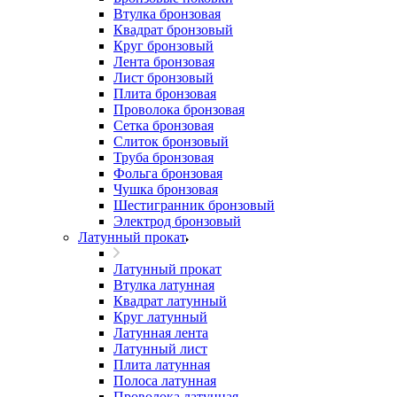
Втулка бронзовая
Квадрат бронзовый
Круг бронзовый
Лента бронзовая
Лист бронзовый
Плита бронзовая
Проволока бронзовая
Сетка бронзовая
Слиток бронзовый
Труба бронзовая
Фольга бронзовая
Чушка бронзовая
Шестигранник бронзовый
Электрод бронзовый
Латунный прокат
Латунный прокат
Втулка латунная
Квадрат латунный
Круг латунный
Латунная лента
Латунный лист
Плита латунная
Полоса латунная
Проволока латунная