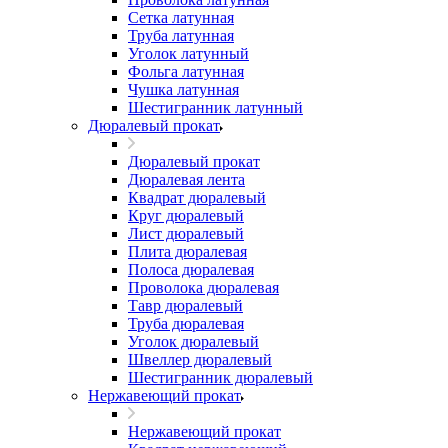
Сетка латунная
Труба латунная
Уголок латунный
Фольга латунная
Чушка латунная
Шестигранник латунный
Дюралевый прокат
Дюралевый прокат
Дюралевая лента
Квадрат дюралевый
Круг дюралевый
Лист дюралевый
Плита дюралевая
Полоса дюралевая
Проволока дюралевая
Тавр дюралевый
Труба дюралевая
Уголок дюралевый
Швеллер дюралевый
Шестигранник дюралевый
Нержавеющий прокат
Нержавеющий прокат