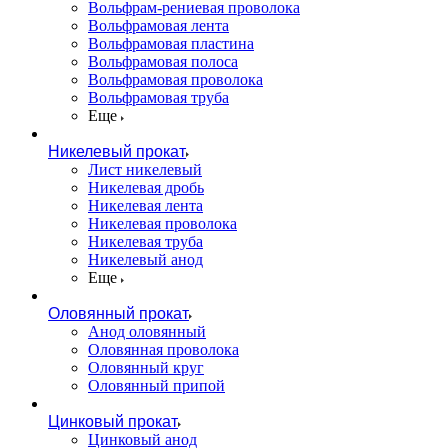
Вольфрам-рениевая проволока
Вольфрамовая лента
Вольфрамовая пластина
Вольфрамовая полоса
Вольфрамовая проволока
Вольфрамовая труба
Еще
Никелевый прокат
Лист никелевый
Никелевая дробь
Никелевая лента
Никелевая проволока
Никелевая труба
Никелевый анод
Еще
Оловянный прокат
Анод оловянный
Оловянная проволока
Оловянный круг
Оловянный припой
Цинковый прокат
Цинковый анод