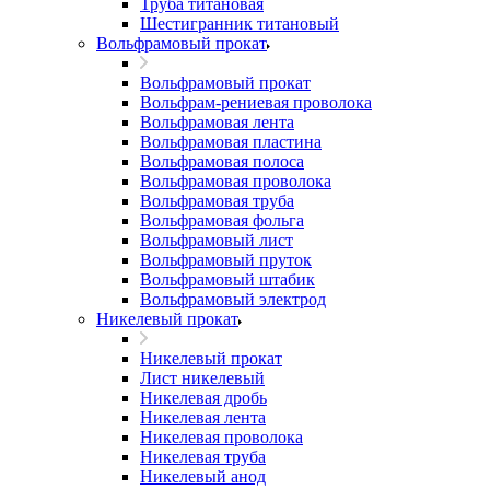
Труба титановая
Шестигранник титановый
Вольфрамовый прокат
Вольфрамовый прокат
Вольфрам-рениевая проволока
Вольфрамовая лента
Вольфрамовая пластина
Вольфрамовая полоса
Вольфрамовая проволока
Вольфрамовая труба
Вольфрамовая фольга
Вольфрамовый лист
Вольфрамовый пруток
Вольфрамовый штабик
Вольфрамовый электрод
Никелевый прокат
Никелевый прокат
Лист никелевый
Никелевая дробь
Никелевая лента
Никелевая проволока
Никелевая труба
Никелевый анод