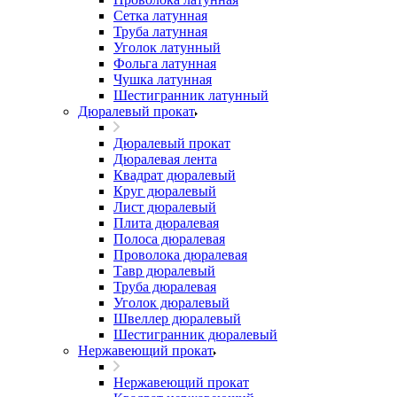
Сетка латунная
Труба латунная
Уголок латунный
Фольга латунная
Чушка латунная
Шестигранник латунный
Дюралевый прокат
Дюралевый прокат
Дюралевая лента
Квадрат дюралевый
Круг дюралевый
Лист дюралевый
Плита дюралевая
Полоса дюралевая
Проволока дюралевая
Тавр дюралевый
Труба дюралевая
Уголок дюралевый
Швеллер дюралевый
Шестигранник дюралевый
Нержавеющий прокат
Нержавеющий прокат