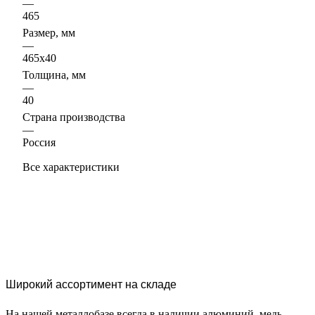
—
465
Размер, мм
—
465х40
Толщина, мм
—
40
Страна производства
—
Россия
Все характеристики
Широкий ассортимент на складе
На нашей металлобазе всегда в наличии алюминий, медь,