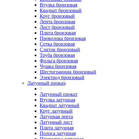
Втулка бронзовая
Квадрат бронзовый
Круг бронзовый
Лента бронзовая
Лист бронзовый
Плита бронзовая
Проволока бронзовая
Сетка бронзовая
Слиток бронзовый
Труба бронзовая
Фольга бронзовая
Чушка бронзовая
Шестигранник бронзовый
Электрод бронзовый
Латунный прокат
Латунный прокат
Втулка латунная
Квадрат латунный
Круг латунный
Латунная лента
Латунный лист
Плита латунная
Полоса латунная
Проволока латунная