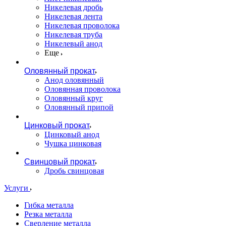
Никелевая дробь
Никелевая лента
Никелевая проволока
Никелевая труба
Никелевый анод
Еще
Оловянный прокат
Анод оловянный
Оловянная проволока
Оловянный круг
Оловянный припой
Цинковый прокат
Цинковый анод
Чушка цинковая
Свинцовый прокат
Дробь свинцовая
Услуги
Гибка металла
Резка металла
Сверление металла