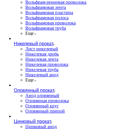
Вольфрам-рениевая проволока
Вольфрамовая лента
Вольфрамовая пластина
Вольфрамовая полоса
Вольфрамовая проволока
Вольфрамовая труба
Еще
Никелевый прокат
Лист никелевый
Никелевая дробь
Никелевая лента
Никелевая проволока
Никелевая труба
Никелевый анод
Еще
Оловянный прокат
Анод оловянный
Оловянная проволока
Оловянный круг
Оловянный припой
Цинковый прокат
Цинковый анод