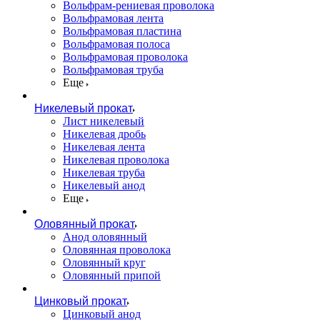
Вольфрам-рениевая проволока
Вольфрамовая лента
Вольфрамовая пластина
Вольфрамовая полоса
Вольфрамовая проволока
Вольфрамовая труба
Еще
Никелевый прокат
Лист никелевый
Никелевая дробь
Никелевая лента
Никелевая проволока
Никелевая труба
Никелевый анод
Еще
Оловянный прокат
Анод оловянный
Оловянная проволока
Оловянный круг
Оловянный припой
Цинковый прокат
Цинковый анод