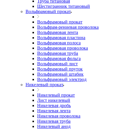
Труба титановая
Шестигранник титановый
Вольфрамовый прокат
Вольфрамовый прокат
Вольфрам-рениевая проволока
Вольфрамовая лента
Вольфрамовая пластина
Вольфрамовая полоса
Вольфрамовая проволока
Вольфрамовая труба
Вольфрамовая фольга
Вольфрамовый лист
Вольфрамовый пруток
Вольфрамовый штабик
Вольфрамовый электрод
Никелевый прокат
Никелевый прокат
Лист никелевый
Никелевая дробь
Никелевая лента
Никелевая проволока
Никелевая труба
Никелевый анод