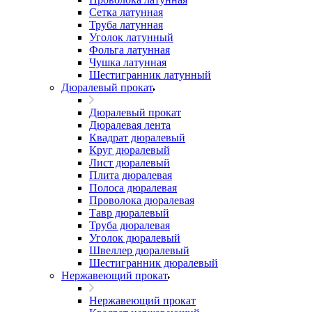
Сетка латунная
Труба латунная
Уголок латунный
Фольга латунная
Чушка латунная
Шестигранник латунный
Дюралевый прокат
Дюралевый прокат
Дюралевая лента
Квадрат дюралевый
Круг дюралевый
Лист дюралевый
Плита дюралевая
Полоса дюралевая
Проволока дюралевая
Тавр дюралевый
Труба дюралевая
Уголок дюралевый
Швеллер дюралевый
Шестигранник дюралевый
Нержавеющий прокат
Нержавеющий прокат