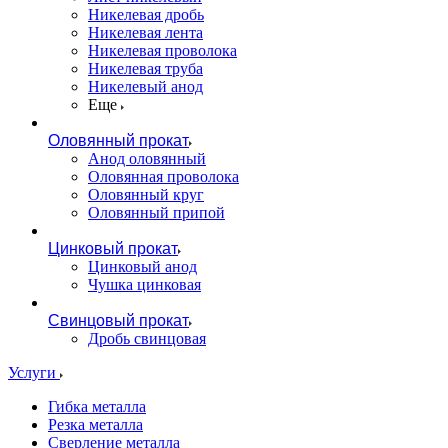
Никелевая дробь
Никелевая лента
Никелевая проволока
Никелевая труба
Никелевый анод
Еще
Оловянный прокат
Анод оловянный
Оловянная проволока
Оловянный круг
Оловянный припой
Цинковый прокат
Цинковый анод
Чушка цинковая
Свинцовый прокат
Дробь свинцовая
Услуги
Гибка металла
Резка металла
Сверление металла