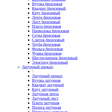
Втулка бронзовая
Квадрат бронзовый
Круг бронзовый
Лента бронзовая
Лист бронзовый
Плита бронзовая
Проволока бронзовая
Сетка бронзовая
Слиток бронзовый
Труба бронзовая
Фольга бронзовая
Чушка бронзовая
Шестигранник бронзовый
Электрод бронзовый
Латунный прокат
Латунный прокат
Втулка латунная
Квадрат латунный
Круг латунный
Латунная лента
Латунный лист
Плита латунная
Полоса латунная
Проволока латунная