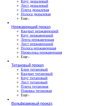
Круг дюралевый
Лист дюралевый
Плита дюралевая
Полоса дюралевая
Еще
Нержавеющий прокат
Квадрат нержавеющий
Круг нержавеющий
Лента нержавеющая
Лист нержавеющий
Полоса нержавеющая
Проволока нержавеющая
Еще
Титановый прокат
Блин титановый
Квадрат титановый
Круг титановый
Лист титановый
Плита титановая
Поковка титановая
Еще
Вольфрамовый прокат