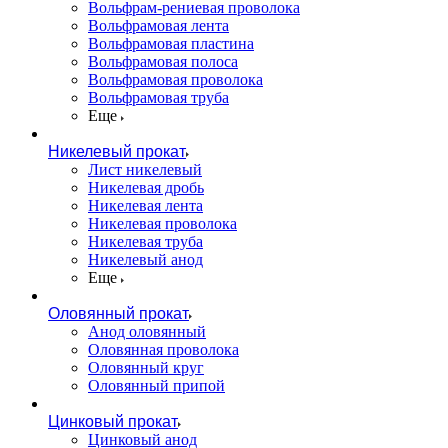
Вольфрам-рениевая проволока
Вольфрамовая лента
Вольфрамовая пластина
Вольфрамовая полоса
Вольфрамовая проволока
Вольфрамовая труба
Еще
Никелевый прокат
Лист никелевый
Никелевая дробь
Никелевая лента
Никелевая проволока
Никелевая труба
Никелевый анод
Еще
Оловянный прокат
Анод оловянный
Оловянная проволока
Оловянный круг
Оловянный припой
Цинковый прокат
Цинковый анод