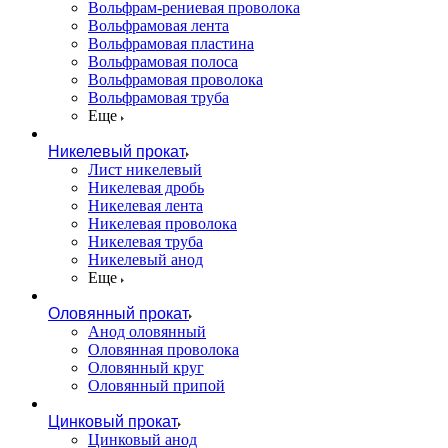
Вольфрам-рениевая проволока
Вольфрамовая лента
Вольфрамовая пластина
Вольфрамовая полоса
Вольфрамовая проволока
Вольфрамовая труба
Еще
Никелевый прокат
Лист никелевый
Никелевая дробь
Никелевая лента
Никелевая проволока
Никелевая труба
Никелевый анод
Еще
Оловянный прокат
Анод оловянный
Оловянная проволока
Оловянный круг
Оловянный припой
Цинковый прокат
Цинковый анод