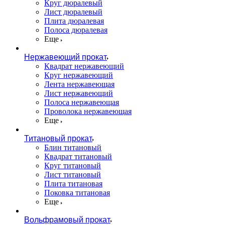
Круг дюралевый
Лист дюралевый
Плита дюралевая
Полоса дюралевая
Еще
Нержавеющий прокат
Квадрат нержавеющий
Круг нержавеющий
Лента нержавеющая
Лист нержавеющий
Полоса нержавеющая
Проволока нержавеющая
Еще
Титановый прокат
Блин титановый
Квадрат титановый
Круг титановый
Лист титановый
Плита титановая
Поковка титановая
Еще
Вольфрамовый прокат