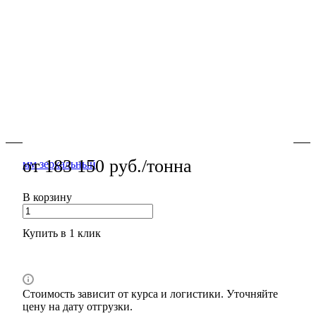
В наличии
Лист пищевой нержавеющий AISI 201 11х1000х2000
мм зеркальный — листовой нержавеющий прокат для
корпусов, облицовки и штамповки, стабильная
толщина, чистая поверхность, резка в размер.
Подробности
от 183 150 руб./тонна
В корзину
Купить в 1 клик
Стоимость зависит от курса и логистики. Уточняйте
цену на дату отгрузки.