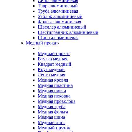
Сетка алюминиевая
Тавр алюминиевый
Труба алюминиевая
Уголок алюминиевый
Фольга алюминиевая
Швеллер алюминиевый
Шестигранник алюминиевый
Шина алюминиевая
Медный прокат
Медный прокат
Втулка медная
Квадрат медный
Круг медный
Лента медная
Медная кровля
Медная пластина
Медная плита
Медная поковка
Медная проволока
Медная труба
Медная фольга
Медная шина
Медный лист
Медный пруток