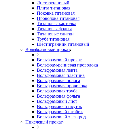
Лист титановый
Плита титановая
Поковка титановая
Проволока титановая
Титановая карточка
Титановая фольга
Титановые слитки
Труба титановая
Шестигранник титановый
Вольфрамовый прокат
Вольфрамовый прокат
Вольфрам-рениевая проволока
Вольфрамовая лента
Вольфрамовая пластина
Вольфрамовая полоса
Вольфрамовая проволока
Вольфрамовая труба
Вольфрамовая фольга
Вольфрамовый лист
Вольфрамовый пруток
Вольфрамовый штабик
Вольфрамовый электрод
Никелевый прокат