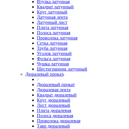
Втулка латунная
Квадрат латунный
Круг латунный
Латунная лента
Латунный лист
Плита латунная
Полоса латунная
Проволока латунная
Сетка латунная
Труба латунная
Уголок латунный
Фольга латунная
Чушка латунная
Шестигранник латунный
Дюралевый прокат
Дюралевый прокат
Дюралевая лента
Квадрат дюралевый
Круг дюралевый
Лист дюралевый
Плита дюралевая
Полоса дюралевая
Проволока дюралевая
Тавр дюралевый