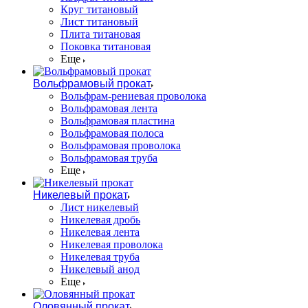
Круг титановый
Лист титановый
Плита титановая
Поковка титановая
Еще
Вольфрамовый прокат
Вольфрам-рениевая проволока
Вольфрамовая лента
Вольфрамовая пластина
Вольфрамовая полоса
Вольфрамовая проволока
Вольфрамовая труба
Еще
Никелевый прокат
Лист никелевый
Никелевая дробь
Никелевая лента
Никелевая проволока
Никелевая труба
Никелевый анод
Еще
Оловянный прокат