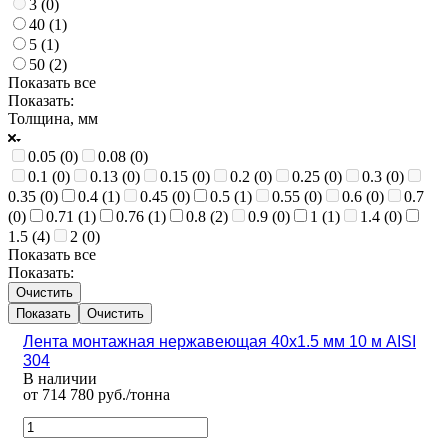
3 (
0
)
40 (
1
)
5 (
1
)
50 (
2
)
Показать все
Показать:
Толщина, мм
0.05 (
0
)
0.08 (
0
)
0.1 (
0
)
0.13 (
0
)
0.15 (
0
)
0.2 (
0
)
0.25 (
0
)
0.3 (
0
)
0.35 (
0
)
0.4 (
1
)
0.45 (
0
)
0.5 (
1
)
0.55 (
0
)
0.6 (
0
)
0.7
(
0
)
0.71 (
1
)
0.76 (
1
)
0.8 (
2
)
0.9 (
0
)
1 (
1
)
1.4 (
0
)
1.5 (
4
)
2 (
0
)
Показать все
Показать:
Очистить
Очистить
Лента монтажная нержавеющая 40х1.5 мм 10 м AISI
304
В наличии
от 714 780 руб./тонна