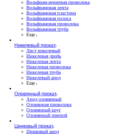
Вольфрам-рениевая проволока
Вольфрамовая лента
Вольфрамовая пластина
Вольфрамовая полоса
Вольфрамовая проволока
Вольфрамовая труба
Еще
Никелевый прокат
Лист никелевый
Никелевая дробь
Никелевая лента
Никелевая проволока
Никелевая труба
Никелевый анод
Еще
Оловянный прокат
Анод оловянный
Оловянная проволока
Оловянный круг
Оловянный припой
Цинковый прокат
Цинковый анод