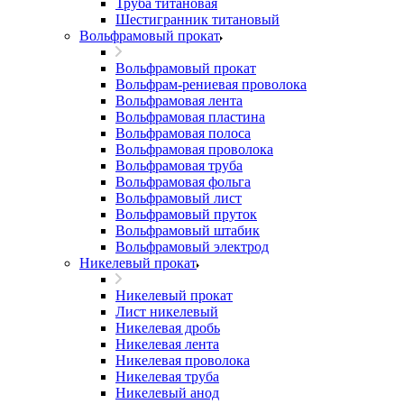
Труба титановая
Шестигранник титановый
Вольфрамовый прокат
Вольфрамовый прокат
Вольфрам-рениевая проволока
Вольфрамовая лента
Вольфрамовая пластина
Вольфрамовая полоса
Вольфрамовая проволока
Вольфрамовая труба
Вольфрамовая фольга
Вольфрамовый лист
Вольфрамовый пруток
Вольфрамовый штабик
Вольфрамовый электрод
Никелевый прокат
Никелевый прокат
Лист никелевый
Никелевая дробь
Никелевая лента
Никелевая проволока
Никелевая труба
Никелевый анод