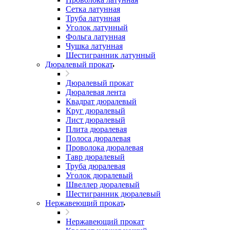
Сетка латунная
Труба латунная
Уголок латунный
Фольга латунная
Чушка латунная
Шестигранник латунный
Дюралевый прокат
Дюралевый прокат
Дюралевая лента
Квадрат дюралевый
Круг дюралевый
Лист дюралевый
Плита дюралевая
Полоса дюралевая
Проволока дюралевая
Тавр дюралевый
Труба дюралевая
Уголок дюралевый
Швеллер дюралевый
Шестигранник дюралевый
Нержавеющий прокат
Нержавеющий прокат