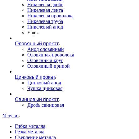
Никелевая дробь
Никелевая лента
Никелевая проволока
Никелевая труба
Никелевый анод
Еще
Оловянный прокат
Анод оловянный
Оловянная проволока
Оловянный круг
Оловянный припой
Цинковый прокат
Цинковый анод
Чушка цинковая
Свинцовый прокат
Дробь свинцовая
Услуги
Гибка металла
Резка металла
Сверление металла