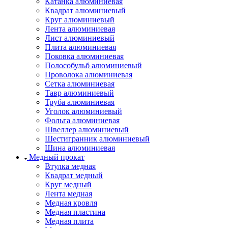
Катанка алюминиевая
Квадрат алюминиевый
Круг алюминиевый
Лента алюминиевая
Лист алюминиевый
Плита алюминиевая
Поковка алюминиевая
Полособульб алюминиевый
Проволока алюминиевая
Сетка алюминиевая
Тавр алюминиевый
Труба алюминиевая
Уголок алюминиевый
Фольга алюминиевая
Швеллер алюминиевый
Шестигранник алюминиевый
Шина алюминиевая
Медный прокат
Втулка медная
Квадрат медный
Круг медный
Лента медная
Медная кровля
Медная пластина
Медная плита