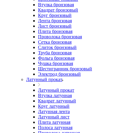
Втулка бронзовая
Квадрат бронзовый
Круг бронзовый
Лента бронзовая
Лист бронзовый
Плита бронзовая
Проволока бронзовая
Сетка бронзовая
Слиток бронзовый
Труба бронзовая
Фольга бронзовая
Чушка бронзовая
Шестигранник бронзовый
Электрод бронзовый
Латунный прокат
Латунный прокат
Втулка латунная
Квадрат латунный
Круг латунный
Латунная лента
Латунный лист
Плита латунная
Полоса латунная
Проволока латунная