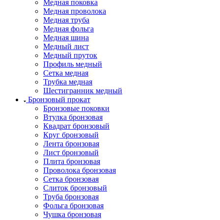
Медная поковка
Медная проволока
Медная труба
Медная фольга
Медная шина
Медный лист
Медный пруток
Профиль медный
Сетка медная
Трубка медная
Шестигранник медный
Бронзовый прокат
Бронзовые поковки
Втулка бронзовая
Квадрат бронзовый
Круг бронзовый
Лента бронзовая
Лист бронзовый
Плита бронзовая
Проволока бронзовая
Сетка бронзовая
Слиток бронзовый
Труба бронзовая
Фольга бронзовая
Чушка бронзовая