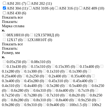
AISI 201 (
7
)
AISI 202 (
11
)
AISI 304 (
11
)
AISI 310S (
4
)
AISI 316 (
1
)
AISI 409 (
10
)
AISI 430 (
6
)
Показать все
Показать:
Марка сплава
08Х18Н10 (
0
)
12Х15Г9НД (
0
)
12Х17 (
0
)
12Х18Н10Т (
0
)
Показать все
Показать:
Размер, мм
0.05х250 (
0
)
0.08х310 (
0
)
0.13х430 (
0
)
0.15х310 (
0
)
0.15х395 (
0
)
0.15х400 (
0
)
0.1х280 (
0
)
0.1х300 (
0
)
0.1х310 (
0
)
0.1х390 (
0
)
0.25х400 (
0
)
0.2х250 (
0
)
0.2х400 (
0
)
0.35х400 (
0
)
0.3х400 (
0
)
0.45х280 (
0
)
0.45х310 (
0
)
0.45х400 (
0
)
0.4х310 (
0
)
0.4х400 (
0
)
0.5х280 (
0
)
0.5х400 (
0
)
0.6х250
(
0
)
0.6х280 (
0
)
0.6х310 (
0
)
0.6х400 (
0
)
0.7х19 (
0
)
0.7х250 (
0
)
0.7х280 (
0
)
0.7х310 (
0
)
0.8х20 (
0
)
0.8х250
(
0
)
0.8х280 (
0
)
0.8х310 (
0
)
0.8х400 (
0
)
0.9х250 (
0
)
0.9х280 (
0
)
0.9х310 (
0
)
0.9х400 (
0
)
100х1.5 (
0
)
100х2