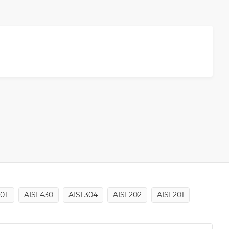
10Т
AISI 430
AISI 304
AISI 202
AISI 201