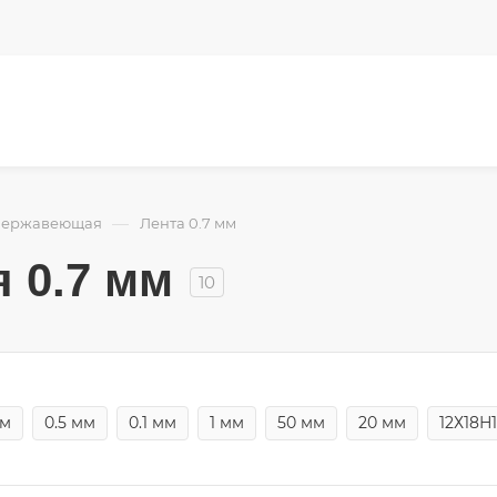
—
нержавеющая
Лента 0.7 мм
 0.7 мм
10
мм
0.5 мм
0.1 мм
1 мм
50 мм
20 мм
12Х18Н