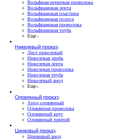
Вольфрам-рениевая проволока
Вольфрамовая лента
Вольфрамовая пластина
Вольфрамовая полоса
Вольфрамовая проволока
Вольфрамовая труба
Еще
Никелевый прокат
Лист никелевый
Никелевая дробь
Никелевая лента
Никелевая проволока
Никелевая труба
Никелевый анод
Еще
Оловянный прокат
Анод оловянный
Оловянная проволока
Оловянный круг
Оловянный припой
Цинковый прокат
Цинковый анод