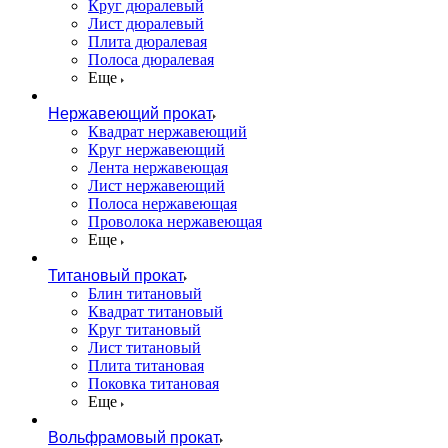
Круг дюралевый
Лист дюралевый
Плита дюралевая
Полоса дюралевая
Еще
Нержавеющий прокат
Квадрат нержавеющий
Круг нержавеющий
Лента нержавеющая
Лист нержавеющий
Полоса нержавеющая
Проволока нержавеющая
Еще
Титановый прокат
Блин титановый
Квадрат титановый
Круг титановый
Лист титановый
Плита титановая
Поковка титановая
Еще
Вольфрамовый прокат