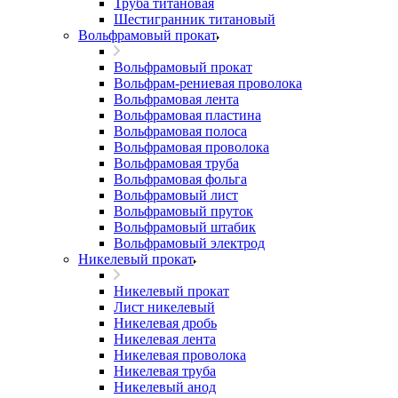
Труба титановая
Шестигранник титановый
Вольфрамовый прокат
Вольфрамовый прокат
Вольфрам-рениевая проволока
Вольфрамовая лента
Вольфрамовая пластина
Вольфрамовая полоса
Вольфрамовая проволока
Вольфрамовая труба
Вольфрамовая фольга
Вольфрамовый лист
Вольфрамовый пруток
Вольфрамовый штабик
Вольфрамовый электрод
Никелевый прокат
Никелевый прокат
Лист никелевый
Никелевая дробь
Никелевая лента
Никелевая проволока
Никелевая труба
Никелевый анод