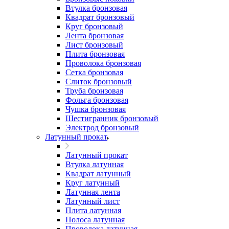
Втулка бронзовая
Квадрат бронзовый
Круг бронзовый
Лента бронзовая
Лист бронзовый
Плита бронзовая
Проволока бронзовая
Сетка бронзовая
Слиток бронзовый
Труба бронзовая
Фольга бронзовая
Чушка бронзовая
Шестигранник бронзовый
Электрод бронзовый
Латунный прокат
Латунный прокат
Втулка латунная
Квадрат латунный
Круг латунный
Латунная лента
Латунный лист
Плита латунная
Полоса латунная
Проволока латунная