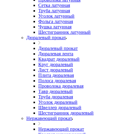
Сетка латунная
Труба латунная
Уголок латунный
Фольга латунная
Чушка латунная
Шестигранник латунный
Дюралевый прокат
Дюралевый прокат
Дюралевая лента
Квадрат дюралевый
Круг дюралевый
Лист дюралевый
Плита дюралевая
Полоса дюралевая
Проволока дюралевая
Тавр дюралевый
Труба дюралевая
Уголок дюралевый
Швеллер дюралевый
Шестигранник дюралевый
Нержавеющий прокат
Нержавеющий прокат