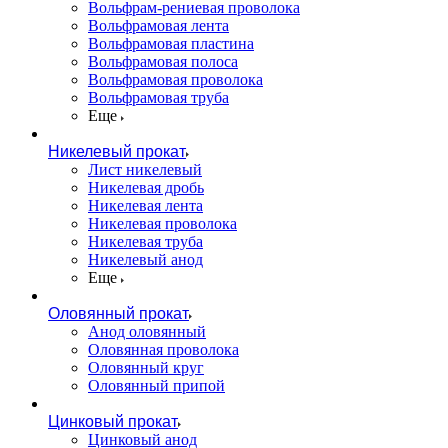
Вольфрам-рениевая проволока
Вольфрамовая лента
Вольфрамовая пластина
Вольфрамовая полоса
Вольфрамовая проволока
Вольфрамовая труба
Еще
Никелевый прокат
Лист никелевый
Никелевая дробь
Никелевая лента
Никелевая проволока
Никелевая труба
Никелевый анод
Еще
Оловянный прокат
Анод оловянный
Оловянная проволока
Оловянный круг
Оловянный припой
Цинковый прокат
Цинковый анод