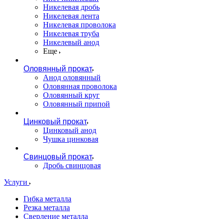
Никелевая дробь
Никелевая лента
Никелевая проволока
Никелевая труба
Никелевый анод
Еще
Оловянный прокат
Анод оловянный
Оловянная проволока
Оловянный круг
Оловянный припой
Цинковый прокат
Цинковый анод
Чушка цинковая
Свинцовый прокат
Дробь свинцовая
Услуги
Гибка металла
Резка металла
Сверление металла