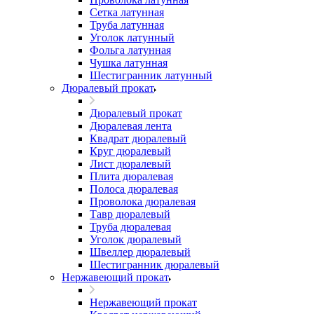
Сетка латунная
Труба латунная
Уголок латунный
Фольга латунная
Чушка латунная
Шестигранник латунный
Дюралевый прокат
Дюралевый прокат
Дюралевая лента
Квадрат дюралевый
Круг дюралевый
Лист дюралевый
Плита дюралевая
Полоса дюралевая
Проволока дюралевая
Тавр дюралевый
Труба дюралевая
Уголок дюралевый
Швеллер дюралевый
Шестигранник дюралевый
Нержавеющий прокат
Нержавеющий прокат