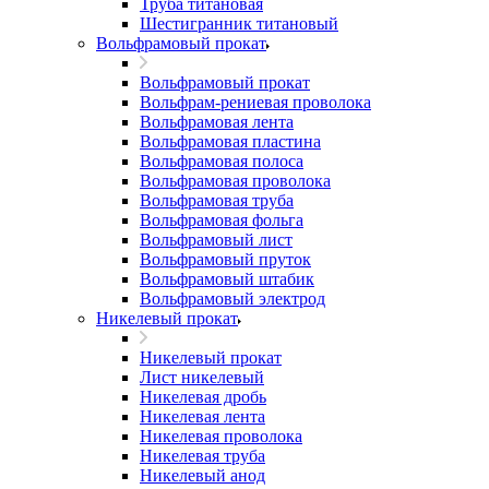
Труба титановая
Шестигранник титановый
Вольфрамовый прокат
Вольфрамовый прокат
Вольфрам-рениевая проволока
Вольфрамовая лента
Вольфрамовая пластина
Вольфрамовая полоса
Вольфрамовая проволока
Вольфрамовая труба
Вольфрамовая фольга
Вольфрамовый лист
Вольфрамовый пруток
Вольфрамовый штабик
Вольфрамовый электрод
Никелевый прокат
Никелевый прокат
Лист никелевый
Никелевая дробь
Никелевая лента
Никелевая проволока
Никелевая труба
Никелевый анод