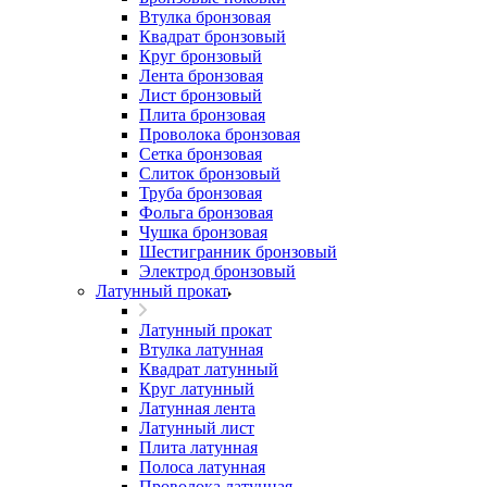
Втулка бронзовая
Квадрат бронзовый
Круг бронзовый
Лента бронзовая
Лист бронзовый
Плита бронзовая
Проволока бронзовая
Сетка бронзовая
Слиток бронзовый
Труба бронзовая
Фольга бронзовая
Чушка бронзовая
Шестигранник бронзовый
Электрод бронзовый
Латунный прокат
Латунный прокат
Втулка латунная
Квадрат латунный
Круг латунный
Латунная лента
Латунный лист
Плита латунная
Полоса латунная
Проволока латунная