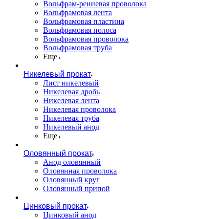
Вольфрам-рениевая проволока
Вольфрамовая лента
Вольфрамовая пластина
Вольфрамовая полоса
Вольфрамовая проволока
Вольфрамовая труба
Еще
Никелевый прокат
Лист никелевый
Никелевая дробь
Никелевая лента
Никелевая проволока
Никелевая труба
Никелевый анод
Еще
Оловянный прокат
Анод оловянный
Оловянная проволока
Оловянный круг
Оловянный припой
Цинковый прокат
Цинковый анод