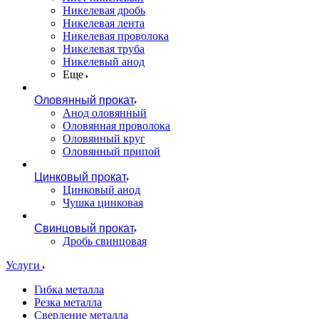
Никелевая дробь
Никелевая лента
Никелевая проволока
Никелевая труба
Никелевый анод
Еще
Оловянный прокат
Анод оловянный
Оловянная проволока
Оловянный круг
Оловянный припой
Цинковый прокат
Цинковый анод
Чушка цинковая
Свинцовый прокат
Дробь свинцовая
Услуги
Гибка металла
Резка металла
Сверление металла