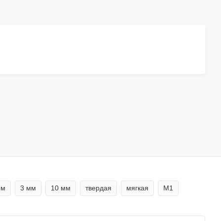
мм
3 мм
10 мм
твердая
мягкая
М1