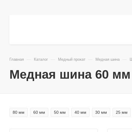
—
—
—
—
Главная
Каталог
Медный прокат
Медная шина
Ш
Медная шина 60 мм
80 мм
60 мм
50 мм
40 мм
30 мм
25 мм