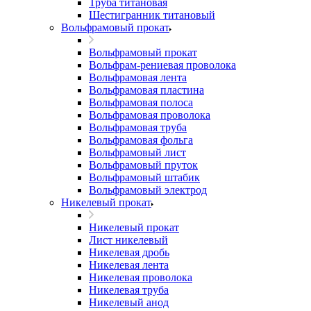
Труба титановая
Шестигранник титановый
Вольфрамовый прокат
Вольфрамовый прокат
Вольфрам-рениевая проволока
Вольфрамовая лента
Вольфрамовая пластина
Вольфрамовая полоса
Вольфрамовая проволока
Вольфрамовая труба
Вольфрамовая фольга
Вольфрамовый лист
Вольфрамовый пруток
Вольфрамовый штабик
Вольфрамовый электрод
Никелевый прокат
Никелевый прокат
Лист никелевый
Никелевая дробь
Никелевая лента
Никелевая проволока
Никелевая труба
Никелевый анод