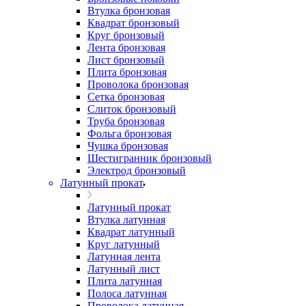
Втулка бронзовая
Квадрат бронзовый
Круг бронзовый
Лента бронзовая
Лист бронзовый
Плита бронзовая
Проволока бронзовая
Сетка бронзовая
Слиток бронзовый
Труба бронзовая
Фольга бронзовая
Чушка бронзовая
Шестигранник бронзовый
Электрод бронзовый
Латунный прокат
Латунный прокат
Втулка латунная
Квадрат латунный
Круг латунный
Латунная лента
Латунный лист
Плита латунная
Полоса латунная
Проволока латунная