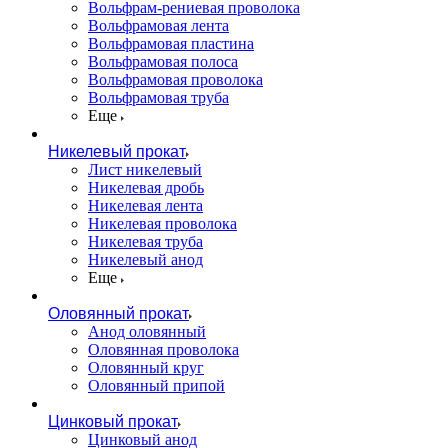
Вольфрам-рениевая проволока
Вольфрамовая лента
Вольфрамовая пластина
Вольфрамовая полоса
Вольфрамовая проволока
Вольфрамовая труба
Еще
Никелевый прокат
Лист никелевый
Никелевая дробь
Никелевая лента
Никелевая проволока
Никелевая труба
Никелевый анод
Еще
Оловянный прокат
Анод оловянный
Оловянная проволока
Оловянный круг
Оловянный припой
Цинковый прокат
Цинковый анод