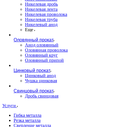
Никелевая дробь
Никелевая лента
Никелевая проволока
Никелевая труба
Никелевый анод
Еще
Оловянный прокат
Анод оловянный
Оловянная проволока
Оловянный круг
Оловянный припой
Цинковый прокат
Цинковый анод
Чушка цинковая
Свинцовый прокат
Дробь свинцовая
Услуги
Гибка металла
Резка металла
Сверление металла