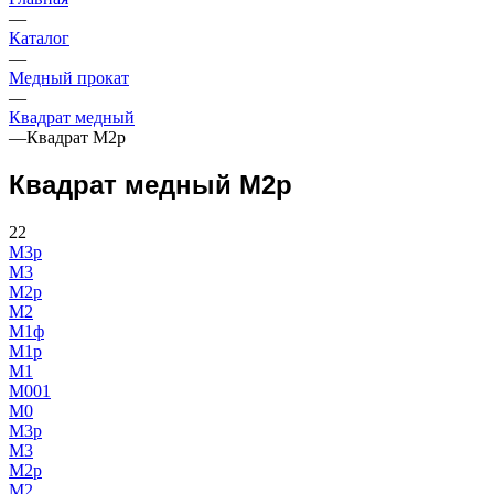
—
Каталог
—
Медный прокат
—
Квадрат медный
—
Квадрат М2р
Квадрат медный М2р
22
М3р
М3
М2р
М2
М1ф
М1р
М1
М001
М0
М3р
М3
М2р
М2