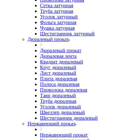
Сетка латунная
Труба латунная
Уголок латунный
Фольга латунная
Чушка латунная
Шестигранник латунный
Дюралевый прокат
Дюралевый прокат
Дюралевая лента
Квадрат дюралевый
Круг дюралевый
Лист дюралевый
Плита дюралевая
Полоса дюралевая
Проволока дюралевая
Тавр дюралевый
Труба дюралевая
Уголок дюралевый
Швеллер дюралевый
Шестигранник дюралевый
Нержавеющий прокат
Нержавеющий прокат