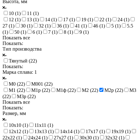
Высота, мм
10 (
1
)
11 (
1
)
12 (
1
)
13 (
1
)
14 (
1
)
17 (
1
)
19 (
1
)
22 (
1
)
24 (
1
)
27 (
1
)
30 (
1
)
32 (
1
)
36 (
1
)
41 (
1
)
46 (
1
)
5 (
1
)
5.5
(
1
)
50 (
1
)
6 (
1
)
7 (
1
)
8 (
1
)
9 (
1
)
Показать все
Показать:
Тип производства
Тянутый (
22
)
Показать:
Марка сплава
: 1
М0 (
22
)
М001 (
22
)
М1 (
22
)
М1р (
22
)
М1ф (
22
)
М2 (
22
)
М2р (
22
)
М3
(
22
)
М3р (
22
)
Показать все
Показать:
Размер, мм
10х10 (
1
)
11х11 (
1
)
12х12 (
1
)
13х13 (
1
)
14х14 (
1
)
17х17 (
1
)
19х19 (
1
)
22х22 (
1
)
24х24 (
1
)
27х27 (
1
)
30х30 (
1
)
32х32 (
1
)