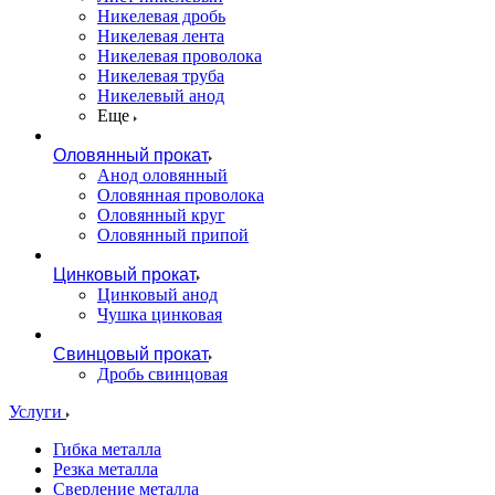
Никелевая дробь
Никелевая лента
Никелевая проволока
Никелевая труба
Никелевый анод
Еще
Оловянный прокат
Анод оловянный
Оловянная проволока
Оловянный круг
Оловянный припой
Цинковый прокат
Цинковый анод
Чушка цинковая
Свинцовый прокат
Дробь свинцовая
Услуги
Гибка металла
Резка металла
Сверление металла