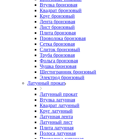
Втулка бронзовая
Квадрат бронзовый
Круг бронзовый
Лента бронзовая
Лист бронзовый
Плита бронзовая
Проволока бронзовая
Сетка бронзовая
Слиток бронзовый
Труба бронзовая
Фольга бронзовая
Чушка бронзовая
Шестигранник бронзовый
Электрод бронзовый
Латунный прокат
Латунный прокат
Втулка латунная
Квадрат латунный
Круг латунный
Латунная лента
Латунный лист
Плита латунная
Полоса латунная
Проволока латунная