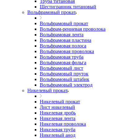
Труба титановая
Шестигранник титановый
Вольфрамовый прокат
Вольфрамовый прокат
Вольфрам-рениевая проволока
Вольфрамовая лента
Вольфрамовая пластина
Вольфрамовая полоса
Вольфрамовая проволока
Вольфрамовая труба
Вольфрамовая фольга
Вольфрамовый лист
Вольфрамовый пруток
Вольфрамовый штабик
Вольфрамовый электрод
Никелевый прокат
Никелевый прокат
Лист никелевый
Никелевая дробь
Никелевая лента
Никелевая проволока
Никелевая труба
Никелевый анод