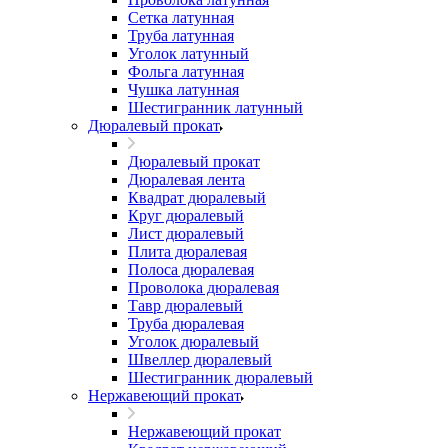
Сетка латунная
Труба латунная
Уголок латунный
Фольга латунная
Чушка латунная
Шестигранник латунный
Дюралевый прокат
Дюралевый прокат
Дюралевая лента
Квадрат дюралевый
Круг дюралевый
Лист дюралевый
Плита дюралевая
Полоса дюралевая
Проволока дюралевая
Тавр дюралевый
Труба дюралевая
Уголок дюралевый
Швеллер дюралевый
Шестигранник дюралевый
Нержавеющий прокат
Нержавеющий прокат