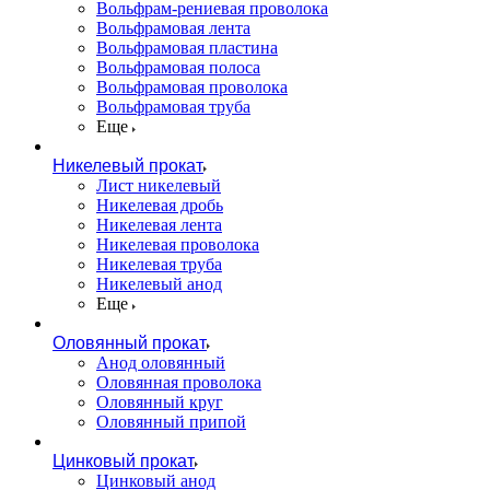
Вольфрам-рениевая проволока
Вольфрамовая лента
Вольфрамовая пластина
Вольфрамовая полоса
Вольфрамовая проволока
Вольфрамовая труба
Еще
Никелевый прокат
Лист никелевый
Никелевая дробь
Никелевая лента
Никелевая проволока
Никелевая труба
Никелевый анод
Еще
Оловянный прокат
Анод оловянный
Оловянная проволока
Оловянный круг
Оловянный припой
Цинковый прокат
Цинковый анод