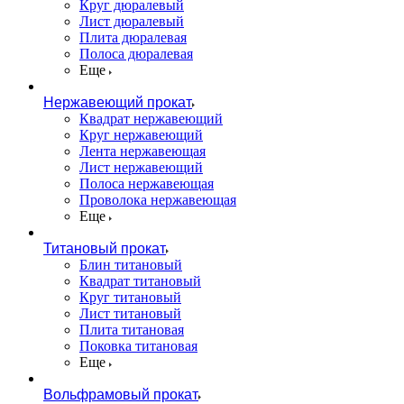
Круг дюралевый
Лист дюралевый
Плита дюралевая
Полоса дюралевая
Еще
Нержавеющий прокат
Квадрат нержавеющий
Круг нержавеющий
Лента нержавеющая
Лист нержавеющий
Полоса нержавеющая
Проволока нержавеющая
Еще
Титановый прокат
Блин титановый
Квадрат титановый
Круг титановый
Лист титановый
Плита титановая
Поковка титановая
Еще
Вольфрамовый прокат