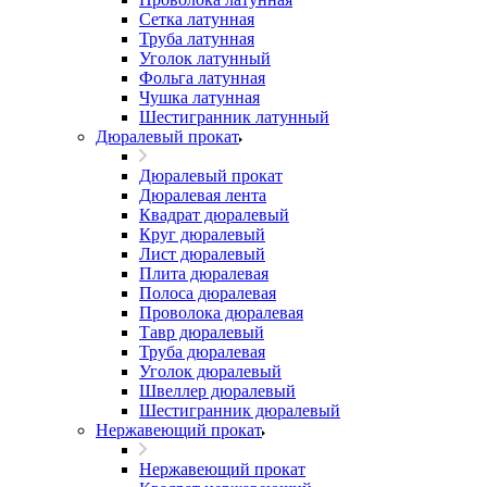
Сетка латунная
Труба латунная
Уголок латунный
Фольга латунная
Чушка латунная
Шестигранник латунный
Дюралевый прокат
Дюралевый прокат
Дюралевая лента
Квадрат дюралевый
Круг дюралевый
Лист дюралевый
Плита дюралевая
Полоса дюралевая
Проволока дюралевая
Тавр дюралевый
Труба дюралевая
Уголок дюралевый
Швеллер дюралевый
Шестигранник дюралевый
Нержавеющий прокат
Нержавеющий прокат