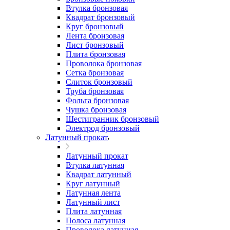
Втулка бронзовая
Квадрат бронзовый
Круг бронзовый
Лента бронзовая
Лист бронзовый
Плита бронзовая
Проволока бронзовая
Сетка бронзовая
Слиток бронзовый
Труба бронзовая
Фольга бронзовая
Чушка бронзовая
Шестигранник бронзовый
Электрод бронзовый
Латунный прокат
Латунный прокат
Втулка латунная
Квадрат латунный
Круг латунный
Латунная лента
Латунный лист
Плита латунная
Полоса латунная
Проволока латунная