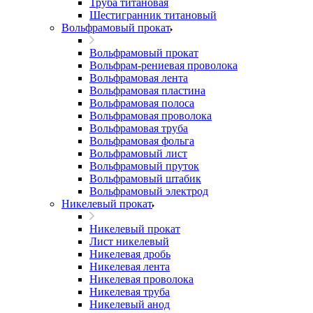
Труба титановая
Шестигранник титановый
Вольфрамовый прокат
Вольфрамовый прокат
Вольфрам-рениевая проволока
Вольфрамовая лента
Вольфрамовая пластина
Вольфрамовая полоса
Вольфрамовая проволока
Вольфрамовая труба
Вольфрамовая фольга
Вольфрамовый лист
Вольфрамовый пруток
Вольфрамовый штабик
Вольфрамовый электрод
Никелевый прокат
Никелевый прокат
Лист никелевый
Никелевая дробь
Никелевая лента
Никелевая проволока
Никелевая труба
Никелевый анод