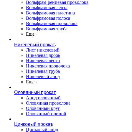
Вольфрам-рениевая проволока
Вольфрамовая лента
Вольфрамовая пластина
Вольфрамовая полоса
Вольфрамовая проволока
Вольфрамовая труба
Еще
Никелевый прокат
Лист никелевый
Никелевая дробь
Никелевая лента
Никелевая проволока
Никелевая труба
Никелевый анод
Еще
Оловянный прокат
Анод оловянный
Оловянная проволока
Оловянный круг
Оловянный припой
Цинковый прокат
Цинковый анод