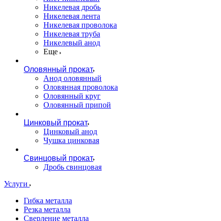
Никелевая дробь
Никелевая лента
Никелевая проволока
Никелевая труба
Никелевый анод
Еще
Оловянный прокат
Анод оловянный
Оловянная проволока
Оловянный круг
Оловянный припой
Цинковый прокат
Цинковый анод
Чушка цинковая
Свинцовый прокат
Дробь свинцовая
Услуги
Гибка металла
Резка металла
Сверление металла