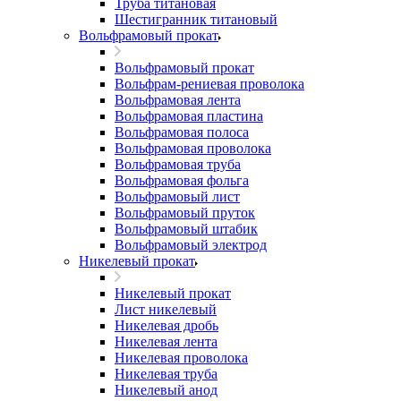
Труба титановая
Шестигранник титановый
Вольфрамовый прокат
Вольфрамовый прокат
Вольфрам-рениевая проволока
Вольфрамовая лента
Вольфрамовая пластина
Вольфрамовая полоса
Вольфрамовая проволока
Вольфрамовая труба
Вольфрамовая фольга
Вольфрамовый лист
Вольфрамовый пруток
Вольфрамовый штабик
Вольфрамовый электрод
Никелевый прокат
Никелевый прокат
Лист никелевый
Никелевая дробь
Никелевая лента
Никелевая проволока
Никелевая труба
Никелевый анод