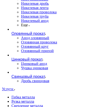
Никелевая дробь
Никелевая лента
Никелевая проволока
Никелевая труба
Никелевый анод
Еще
Оловянный прокат
Анод оловянный
Оловянная проволока
Оловянный круг
Оловянный припой
Цинковый прокат
Цинковый анод
Чушка цинковая
Свинцовый прокат
Дробь свинцовая
Услуги
Гибка металла
Резка металла
Сверление металла