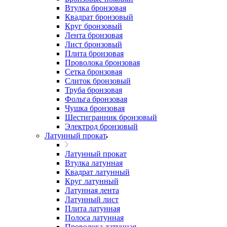
Втулка бронзовая
Квадрат бронзовый
Круг бронзовый
Лента бронзовая
Лист бронзовый
Плита бронзовая
Проволока бронзовая
Сетка бронзовая
Слиток бронзовый
Труба бронзовая
Фольга бронзовая
Чушка бронзовая
Шестигранник бронзовый
Электрод бронзовый
Латунный прокат
Латунный прокат
Втулка латунная
Квадрат латунный
Круг латунный
Латунная лента
Латунный лист
Плита латунная
Полоса латунная
Проволока латунная