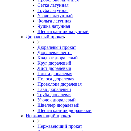
Сетка латунная
Труба латунная
Уголок латунный
Фольга латунная
Чушка латунная
Шестигранник латунный
Дюралевый прокат
Дюралевый прокат
Дюралевая лента
Квадрат дюралевый
Круг дюралевый
Лист дюралевый
Плита дюралевая
Полоса дюралевая
Проволока дюралевая
Тавр дюралевый
Труба дюралевая
Уголок дюралевый
Швеллер дюралевый
Шестигранник дюралевый
Нержавеющий прокат
Нержавеющий прокат