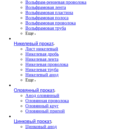
Вольфрам-рениевая проволока
Вольфрамовая лента
Вольфрамовая пластина
Вольфрамовая полоса
Вольфрамовая проволока
Вольфрамовая труба
Еще
Никелевый прокат
Лист никелевый
Никелевая дробь
Никелевая лента
Никелевая проволока
Никелевая труба
Никелевый анод
Еще
Оловянный прокат
Анод оловянный
Оловянная проволока
Оловянный круг
Оловянный припой
Цинковый прокат
Цинковый анод