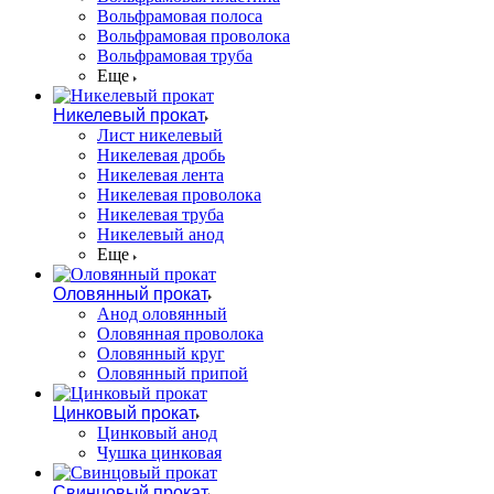
Вольфрамовая полоса
Вольфрамовая проволока
Вольфрамовая труба
Еще
Никелевый прокат
Лист никелевый
Никелевая дробь
Никелевая лента
Никелевая проволока
Никелевая труба
Никелевый анод
Еще
Оловянный прокат
Анод оловянный
Оловянная проволока
Оловянный круг
Оловянный припой
Цинковый прокат
Цинковый анод
Чушка цинковая
Свинцовый прокат