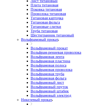
Лист титановый
Плита титановая
Поковка титановая
Проволока титановая
Титановая карточка
Титановая фольга
Титановые слитки
Труба титановая
Шестигранник титановый
Вольфрамовый прокат
Вольфрамовый прокат
Вольфрам-рениевая проволока
Вольфрамовая лента
Вольфрамовая пластина
Вольфрамовая полоса
Вольфрамовая проволока
Вольфрамовая труба
Вольфрамовая фольга
Вольфрамовый лист
Вольфрамовый пруток
Вольфрамовый штабик
Вольфрамовый электрод
Никелевый прокат