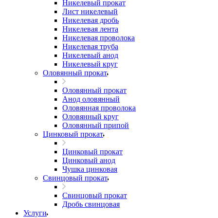
Никелевый прокат
Лист никелевый
Никелевая дробь
Никелевая лента
Никелевая проволока
Никелевая труба
Никелевый анод
Никелевый круг
Оловянный прокат
Оловянный прокат
Анод оловянный
Оловянная проволока
Оловянный круг
Оловянный припой
Цинковый прокат
Цинковый прокат
Цинковый анод
Чушка цинковая
Свинцовый прокат
Свинцовый прокат
Дробь свинцовая
Услуги