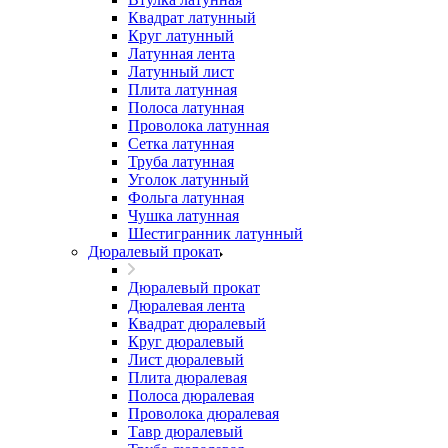
Квадрат латунный
Круг латунный
Латунная лента
Латунный лист
Плита латунная
Полоса латунная
Проволока латунная
Сетка латунная
Труба латунная
Уголок латунный
Фольга латунная
Чушка латунная
Шестигранник латунный
Дюралевый прокат
Дюралевый прокат
Дюралевая лента
Квадрат дюралевый
Круг дюралевый
Лист дюралевый
Плита дюралевая
Полоса дюралевая
Проволока дюралевая
Тавр дюралевый