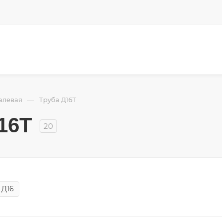
—
алевая
Труба Д16Т
16Т
20
Д16