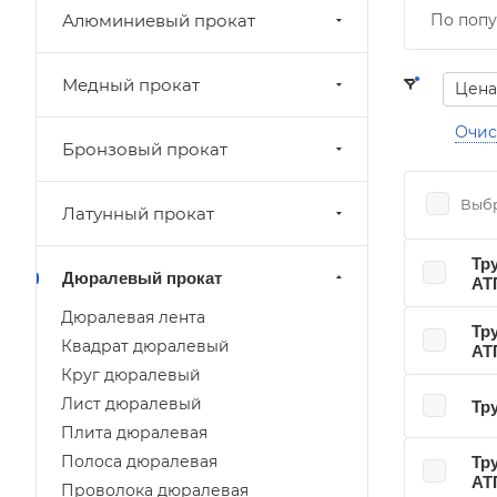
Алюминиевый прокат
По попу
Медный прокат
Цена
Очис
Бронзовый прокат
Выбр
Латунный прокат
Тр
Дюралевый прокат
АТ
Дюралевая лента
Тр
Квадрат дюралевый
АТ
Круг дюралевый
Лист дюралевый
Тр
Плита дюралевая
Полоса дюралевая
Тр
АТ
Проволока дюралевая