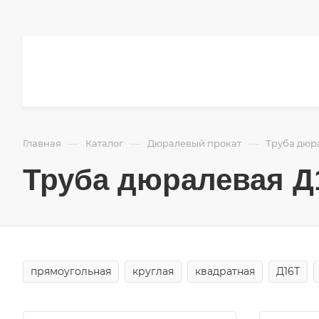
—
—
—
Главная
Каталог
Дюралевый прокат
Труба дюр
Труба дюралевая Д
прямоугольная
круглая
квадратная
Д16Т