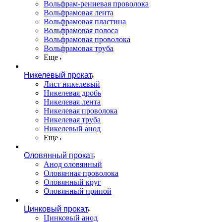
Вольфрам-рениевая проволока
Вольфрамовая лента
Вольфрамовая пластина
Вольфрамовая полоса
Вольфрамовая проволока
Вольфрамовая труба
Еще
Никелевый прокат
Лист никелевый
Никелевая дробь
Никелевая лента
Никелевая проволока
Никелевая труба
Никелевый анод
Еще
Оловянный прокат
Анод оловянный
Оловянная проволока
Оловянный круг
Оловянный припой
Цинковый прокат
Цинковый анод