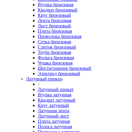
Втулка бронзовая
Квадрат бронзовый
Круг бронзовый
Лента бронзовая
Лист бронзовый
Плита бронзовая
Проволока бронзовая
Сетка бронзовая
Слиток бронзовый
Труба бронзовая
Фольга бронзовая
Чушка бронзовая
Шестигранник бронзовый
Электрод бронзовый
Латунный прокат
Латунный прокат
Втулка латунная
Квадрат латунный
Круг латунный
Латунная лента
Латунный лист
Плита латунная
Полоса латунная
Проволока латунная