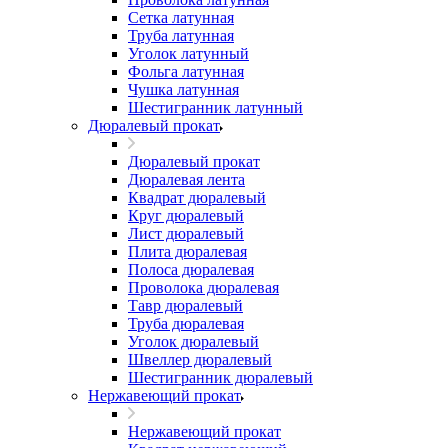
Сетка латунная
Труба латунная
Уголок латунный
Фольга латунная
Чушка латунная
Шестигранник латунный
Дюралевый прокат
Дюралевый прокат
Дюралевая лента
Квадрат дюралевый
Круг дюралевый
Лист дюралевый
Плита дюралевая
Полоса дюралевая
Проволока дюралевая
Тавр дюралевый
Труба дюралевая
Уголок дюралевый
Швеллер дюралевый
Шестигранник дюралевый
Нержавеющий прокат
Нержавеющий прокат