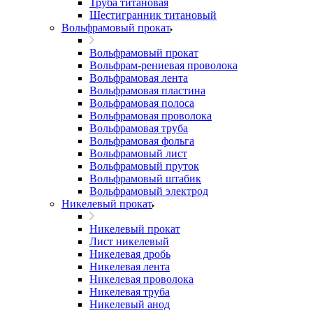
Труба титановая
Шестигранник титановый
Вольфрамовый прокат
Вольфрамовый прокат
Вольфрам-рениевая проволока
Вольфрамовая лента
Вольфрамовая пластина
Вольфрамовая полоса
Вольфрамовая проволока
Вольфрамовая труба
Вольфрамовая фольга
Вольфрамовый лист
Вольфрамовый пруток
Вольфрамовый штабик
Вольфрамовый электрод
Никелевый прокат
Никелевый прокат
Лист никелевый
Никелевая дробь
Никелевая лента
Никелевая проволока
Никелевая труба
Никелевый анод