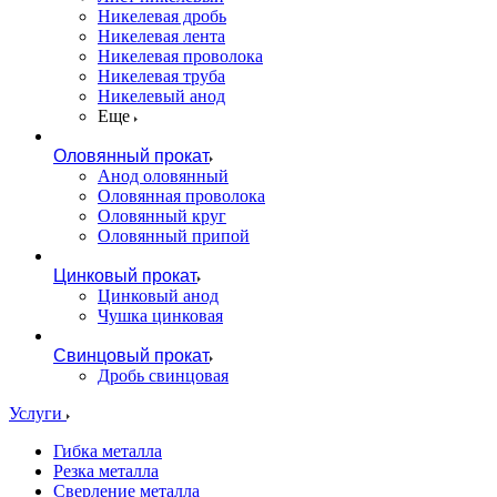
Никелевая дробь
Никелевая лента
Никелевая проволока
Никелевая труба
Никелевый анод
Еще
Оловянный прокат
Анод оловянный
Оловянная проволока
Оловянный круг
Оловянный припой
Цинковый прокат
Цинковый анод
Чушка цинковая
Свинцовый прокат
Дробь свинцовая
Услуги
Гибка металла
Резка металла
Сверление металла