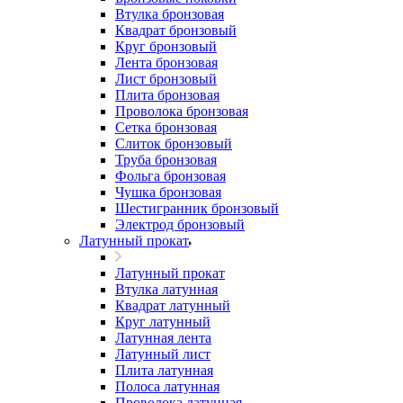
Втулка бронзовая
Квадрат бронзовый
Круг бронзовый
Лента бронзовая
Лист бронзовый
Плита бронзовая
Проволока бронзовая
Сетка бронзовая
Слиток бронзовый
Труба бронзовая
Фольга бронзовая
Чушка бронзовая
Шестигранник бронзовый
Электрод бронзовый
Латунный прокат
Латунный прокат
Втулка латунная
Квадрат латунный
Круг латунный
Латунная лента
Латунный лист
Плита латунная
Полоса латунная
Проволока латунная