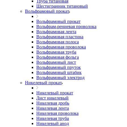
Труба титановая
Шестигранник титановый
Вольфрамовый прокат
Вольфрамовый прокат
Вольфрам-рениевая проволока
Вольфрамовая лента
Вольфрамовая пластина
Вольфрамовая полоса
Вольфрамовая проволока
Вольфрамовая труба
Вольфрамовая фольга
Вольфрамовый лист
Вольфрамовый пруток
Вольфрамовый штабик
Вольфрамовый электрод
Никелевый прокат
Никелевый прокат
Лист никелевый
Никелевая дробь
Никелевая лента
Никелевая проволока
Никелевая труба
Никелевый анод