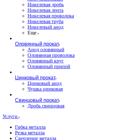
Никелевая дробь
Никелевая лента
Никелевая проволока
Никелевая труба
Никелевый анод
Еще
Оловянный прокат
Анод оловянный
Оловянная проволока
Оловянный круг
Оловянный припой
Цинковый прокат
Цинковый анод
Чушка цинковая
Свинцовый прокат
Дробь свинцовая
Услуги
Гибка металла
Резка металла
Сверление металла