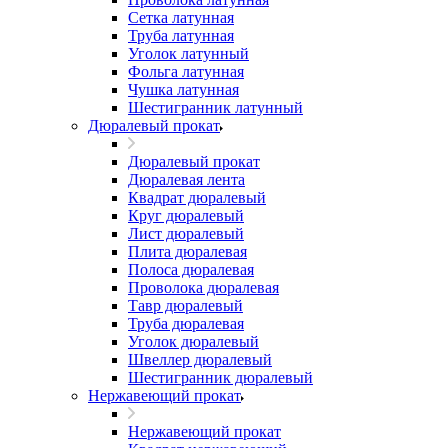
Сетка латунная
Труба латунная
Уголок латунный
Фольга латунная
Чушка латунная
Шестигранник латунный
Дюралевый прокат
Дюралевый прокат
Дюралевая лента
Квадрат дюралевый
Круг дюралевый
Лист дюралевый
Плита дюралевая
Полоса дюралевая
Проволока дюралевая
Тавр дюралевый
Труба дюралевая
Уголок дюралевый
Швеллер дюралевый
Шестигранник дюралевый
Нержавеющий прокат
Нержавеющий прокат