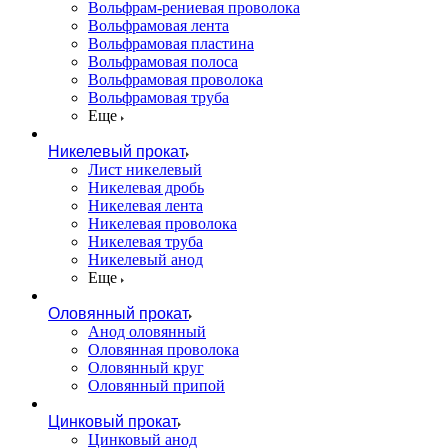
Вольфрам-рениевая проволока
Вольфрамовая лента
Вольфрамовая пластина
Вольфрамовая полоса
Вольфрамовая проволока
Вольфрамовая труба
Еще
Никелевый прокат
Лист никелевый
Никелевая дробь
Никелевая лента
Никелевая проволока
Никелевая труба
Никелевый анод
Еще
Оловянный прокат
Анод оловянный
Оловянная проволока
Оловянный круг
Оловянный припой
Цинковый прокат
Цинковый анод