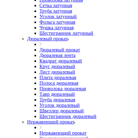
Сетка латунная
Труба латунная
Уголок латунный
Фольга латунная
Чушка латунная
Шестигранник латунный
Дюралевый прокат
Дюралевый прокат
Дюралевая лента
Квадрат дюралевый
Круг дюралевый
Лист дюралевый
Плита дюралевая
Полоса дюралевая
Проволока дюралевая
Тавр дюралевый
Труба дюралевая
Уголок дюралевый
Швеллер дюралевый
Шестигранник дюралевый
Нержавеющий прокат
Нержавеющий прокат