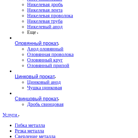
Никелевая дробь
Никелевая лента
Никелевая проволока
Никелевая труба
Никелевый анод
Еще
Оловянный прокат
Анод оловянный
Оловянная проволока
Оловянный круг
Оловянный припой
Цинковый прокат
Цинковый анод
Чушка цинковая
Свинцовый прокат
Дробь свинцовая
Услуги
Гибка металла
Резка металла
Сверление металла