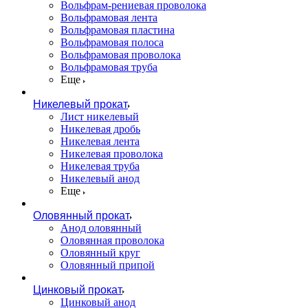
Вольфрам-рениевая проволока
Вольфрамовая лента
Вольфрамовая пластина
Вольфрамовая полоса
Вольфрамовая проволока
Вольфрамовая труба
Еще
Никелевый прокат
Лист никелевый
Никелевая дробь
Никелевая лента
Никелевая проволока
Никелевая труба
Никелевый анод
Еще
Оловянный прокат
Анод оловянный
Оловянная проволока
Оловянный круг
Оловянный припой
Цинковый прокат
Цинковый анод