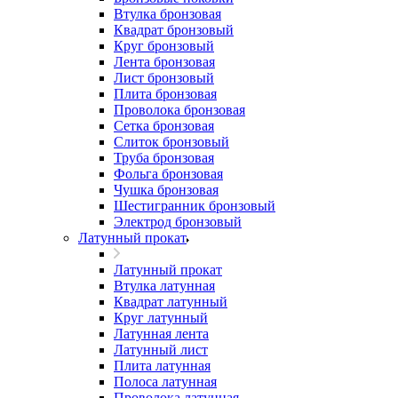
Втулка бронзовая
Квадрат бронзовый
Круг бронзовый
Лента бронзовая
Лист бронзовый
Плита бронзовая
Проволока бронзовая
Сетка бронзовая
Слиток бронзовый
Труба бронзовая
Фольга бронзовая
Чушка бронзовая
Шестигранник бронзовый
Электрод бронзовый
Латунный прокат
Латунный прокат
Втулка латунная
Квадрат латунный
Круг латунный
Латунная лента
Латунный лист
Плита латунная
Полоса латунная
Проволока латунная