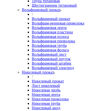
Труба титановая
Шестигранник титановый
Вольфрамовый прокат
Вольфрамовый прокат
Вольфрам-рениевая проволока
Вольфрамовая лента
Вольфрамовая пластина
Вольфрамовая полоса
Вольфрамовая проволока
Вольфрамовая труба
Вольфрамовая фольга
Вольфрамовый лист
Вольфрамовый пруток
Вольфрамовый штабик
Вольфрамовый электрод
Никелевый прокат
Никелевый прокат
Лист никелевый
Никелевая дробь
Никелевая лента
Никелевая проволока
Никелевая труба
Никелевый анод